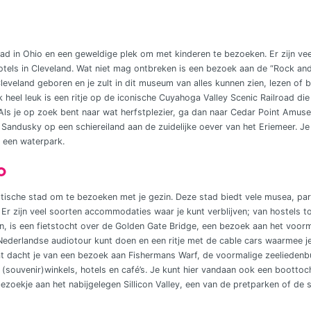
ad in Ohio en een geweldige plek om met kinderen te bezoeken. Er zijn veel
 hotels in Cleveland. Wat niet mag ontbreken is een bezoek aan de “Rock and
Cleveland geboren en je zult in dit museum van alles kunnen zien, lezen of 
 heel leuk is een ritje op de iconische Cuyahoga Valley Scenic Railroad d
 Als je op zoek bent naar wat herfstplezier, ga dan naar Cedar Point Amuse
 Sandusky op een schiereiland aan de zuidelijke oever van het Eriemeer. Je 
 een waterpark.
o
stische stad om te bezoeken met je gezin. Deze stad biedt vele musea, park
n. Er zijn veel soorten accommodaties waar je kunt verblijven; van hostels to
, is een fietstocht over de Golden Gate Bridge, een bezoek aan het voor
 Nederlandse audiotour kunt doen en een ritje met de cable cars waarmee je
at dacht je van een bezoek aan Fishermans Warf, de voormalige zeeliedenb
s, (souvenir)winkels, hotels en café’s. Je kunt hier vandaan ook een bootto
ezoekje aan het nabijgelegen Sillicon Valley, een van de pretparken of de 