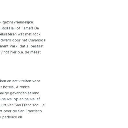
 gezinsvriendelijke
 Roll Hall of Fame”! De
beluisteren wat met rock
ie dwars door het Cuyahoga
ment Park, dat al bestaat
vindt hier o.a. de meest
en en activiteiten voor
t hotels, Airbnb’s
malige gevangeniseiland
 heuvel op en heuvel af
uurt van San Francisco. Je
cht over de San Francisco
superleuke en