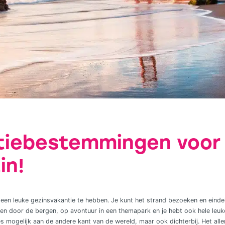
tiebestemmingen voor
in!
 een ​​leuke gezinsvakantie te hebben. Je kunt het strand bezoeken en ein
n door de bergen, op avontuur in een themapark en je hebt ook hele leuke
es mogelijk aan de andere kant van de wereld, maar ook dichterbij. Het aller