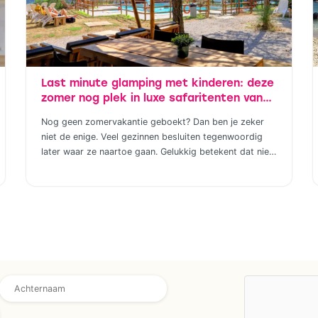
Last minute glamping met kinderen: deze
zomer nog plek in luxe safaritenten van
Vodatent en Tendi
Nog geen zomervakantie geboekt? Dan ben je zeker
niet de enige. Veel gezinnen besluiten tegenwoordig
later waar ze naartoe gaan. Gelukkig betekent dat niet
dat je genoegen hoeft te nemen met de laatste restjes
of een vakantie die eigenlijk niet helemaal bij jullie past.
Wie houdt van het buitenleven, maar niet wil slepen
met tentstokken, […]