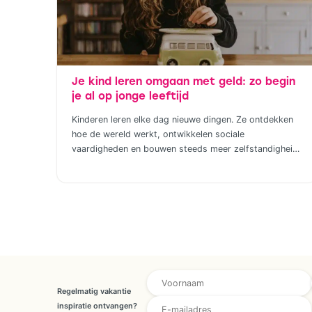
Je kind leren omgaan met geld: zo begin
je al op jonge leeftijd
Kinderen leren elke dag nieuwe dingen. Ze ontdekken
hoe de wereld werkt, ontwikkelen sociale
vaardigheden en bouwen steeds meer zelfstandigheid
op. Geld hoort daar uiteindelijk ook bij. Door al op
jonge leeftijd aandacht te besteden aan financiële
opvoeding, help je kinderen om later bewuste keuzes
te maken. Dat hoeft helemaal niet ingewikkeld te zijn;
juist […]
* Voornaam Achternaam
Regelmatig vakantie
inspiratie ontvangen?