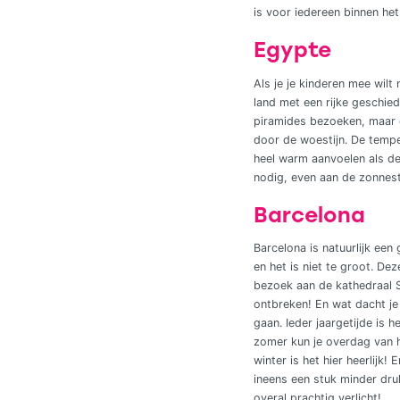
is voor iedereen binnen het
Egypte
Als je je kinderen mee wilt
land met een rijke geschie
piramides bezoeken, maar o
door de woestijn. De tempe
heel warm aanvoelen als de 
nodig, even aan de zonnest
Barcelona
Barcelona is natuurlijk ee
en het is niet te groot. De
bezoek aan de kathedraal S
ontbreken! En wat dacht je 
gaan. Ieder jaargetijde is 
zomer kun je overdag van h
winter is het hier heerlij
ineens een stuk minder dru
overal prachtig verlicht!