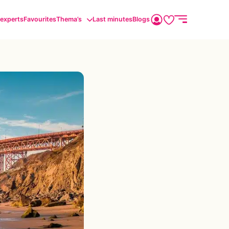
sexperts
Favourites
Thema’s
Last minutes
Blogs