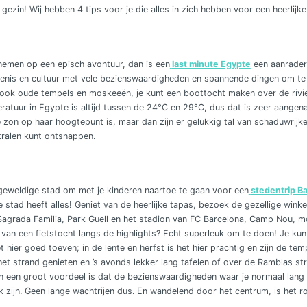
 gezin! Wij hebben 4 tips voor je die alles in zich hebben voor een heerlijke
 nemen op een episch avontuur, dan is een
last minute Egypte
een aanrader!
denis en cultuur met vele bezienswaardigheden en spannende dingen om te d
ok oude tempels en moskeeën, je kunt een boottocht maken over de rivier
ratuur in Egypte is altijd tussen de 24°C en 29°C, dus dat is zeer aangen
zon op haar hoogtepunt is, maar dan zijn er gelukkig tal van schaduwrijke
ralen kunt ontsnappen.
n geweldige stad om met je kinderen naartoe te gaan voor een
stedentrip B
ze stad heeft alles! Geniet van de heerlijke tapas, bezoek de gezellige wink
agrada Familia, Park Guell en het stadion van FC Barcelona, Camp Nou, mo
van een fietstocht langs de highlights? Echt superleuk om te doen! Je kunt
het hier goed toeven; in de lente en herfst is het hier prachtig en zijn de t
et strand genieten en ’s avonds lekker lang tafelen of over de Ramblas str
k! En een groot voordeel is dat de bezienswaardigheden waar je normaal lan
k zijn. Geen lange wachtrijen dus. En wandelend door het centrum, is het