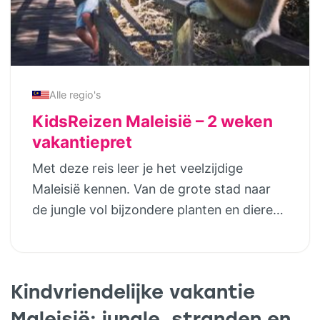
Alle regio's
KidsReizen Maleisië – 2 weken
vakantiepret
Met deze reis leer je het veelzijdige
Maleisië kennen. Van de grote stad naar
de jungle vol bijzondere planten en dieren.
Dwalen door de vele theevelden en je
verwonderen over de Instawaardige
omgeving. En als toetje verblijven op een
Kindvriendelijke vakantie
eiland met witte stranden en een heldere
blauwe zee. Een heerlijke reis voor het
Maleisië: jungle, stranden en