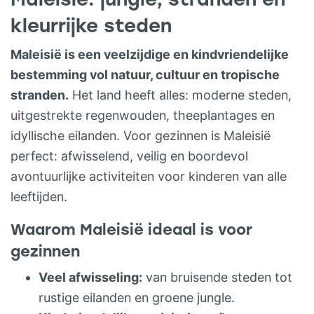
hele gezin die op verzoek kan worden
kleurrijke steden
aangepast! Je verblijft in zowel
kleinschalige middenklasse guesthouses
Maleisië is een veelzijdige en kindvriendelijke
als luxe safari lodges, geschikt voor
bestemming vol natuur, cultuur en tropische
gezinnen. Voor deze reis is een
stranden.
Het land heeft alles: moderne steden,
zorgvuldige selectie gemaakt. Heb je
uitgestrekte regenwouden, theeplantages en
voorkeur voor een ander hotel tijdens de
idyllische eilanden. Voor gezinnen is Maleisië
reis? Dan zijn er mogelijkheden.
perfect: afwisselend, veilig en boordevol
PROGRAMMA: Dag 1 Kuala Lumpur Dag 2
avontuurlijke activiteiten voor kinderen van alle
Kuala Lumpur Dag 3 Taman Negara Dag 4
leeftijden.
Taman Negara Dag 5 Cameron Highlands
Waarom Maleisië ideaal is voor
Dag 6 Cameron Highlands Dag 7 Penang
gezinnen
Dag 8 Penang Dag 9 Penang Dag 10
Veel afwisseling:
van bruisende steden tot
Langkawi Dag 11 Langkawi Dag 12
rustige eilanden en groene jungle.
Langkawi Dag 13 Langkawi