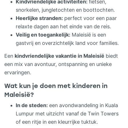
Kindvriendelijke activiteiten:
fietsen,
Overnachtingen Er worden zowel
snorkelen, jungletochten en boottochten.
kleinschalige middenklasse guesthouses
Heerlijke stranden:
perfect voor een paar
als luxe safarilodges geboekt, geschikt
relaxte dagen aan het einde van de reis.
voor gezinnen. Voor deze reis is al een
Veilig en toegankelijk:
Maleisië is een
zorgvuldige selectie gemaakt. Maar heb je
gastvrij en overzichtelijk land voor families.
voorkeur voor een andere accommodatie?
Laat het weten en er wordt gekeken naar
Een
kindvriendelijke vakantie in Maleisië
biedt
andere mogelijkheden. Inbegrepen: – alle
een mix van avontuur, ontspanning en unieke
overnachtingen – 12x ontbijt, 2x diner –
ervaringen.
vermelde transfers – autohuur voor 4
Wat kun je doen met kinderen in
dagen – ferry-overtochten: Kuala
Tembeling – Taman Negara, Penang
Maleisië?
Langkawi – fietsen op Penang – 4 uur met
In de steden:
een avondwandeling in Kuala
de waterscooter bij Langkawi – per
Lumpur met uitzicht vanaf de Twin Towers
boeking wordt er 100 m² tropisch
of een ritje in een kleurrijke tuktuk.
regenwoud beschermd Niet inbegrepen: –