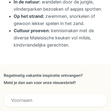
In de natuur:
wandelen door de jungle,
intercontinentale vluchten: Amsterdam –
vlinderparken bezoeken of aapjes spotten.
Kuala Lumpur – Amsterdam (andere
Op het strand:
zwemmen, snorkelen of
Europese luchthaven mogelijk) – optionele
gewoon lekker spelen in het zand.
excursies – lokale uitgaven – overige
Cultuur proeven:
kennismaken met de
entreegelden
diverse Maleisische keuken vol milde,
kindvriendelijke gerechten.
Regelmatig vakantie inspiratie ontvangen?
Meld je dan aan voor onze nieuwsbrief!