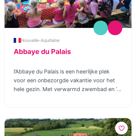
Nouvelle-Aquitaine
Abbaye du Palais
l’Abbaye du Palais is een heerlijke plek
voor een onbezorgde vakantie voor het
hele gezin. Met verwarmd zwembad en ’s
avonds samen genieten van wijn en spijs.
Het is een voormalige Cistercienzer abdij
uit de 12e eeuw, gelegen in het midden
van Frankrijk, de Limousin regio. In het
hoofdgebouw en de bijgebouwen worden