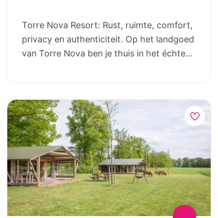
vakantiepark een paradijs. Door het
afgesloten zwembad kunnen zij
Torre Nova Resort: Rust, ruimte, comfort,
ongestoord overal veilig spelen, en elkaar
privacy en authenticiteit. Op het landgoed
opzoeken via de vele paadjes die in het
van Torre Nova ben je thuis in het échte
hoge gras zijn aangelegd. Ouders kunnen
Spanje. De kleinschaligheid van dit
met een gerust hart ook af en toe enkele
vakantieresort staat garant voor een
vrije uurtjes hebben. Kortom: de privacy
heerlijke vakantie met kleine of grotere
en ruimte van een vakantiehuis, maar met
kinderen. Torre Nova is een perfecte
de faciliteiten van een intiem en sfeervol
vakantiestek voor kinderen. In de
vakantiepark in een bijzondere omgeving!
schoolvakanties zijn er ook altijd
(Volgens Lonely Planet staat de Auvergne
vakantievriendjes om mee te spelen. Voor
6e in de Top 10 van meest bijzondere en
de allerkleinsten zijn alle faciliteiten
bezoekwaardige regio’s in de wereld). DE
beschikbaar in het vakantiehuis
CHALETS: De 10 luxe ingerichte chalets,
(kinderbedje, kinderstoel, kinderbadje,
van meer dan 63 m² bieden een riante
etc.) en in de tuin (kinderzwembanden,
leefruimte voor maximaal 5 personen. De