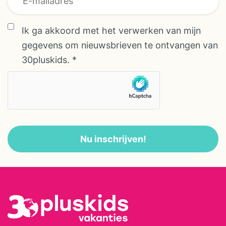
de tent). In de safaritent is een aparte
slaapkamer voor (maximaal 3) kinderen
Ik ga akkoord met het verwerken van mijn
met een stapelbed en een enkel bed. Het
gegevens om nieuwsbrieven te ontvangen van
is mogelijk om een kinderbedje bij te
30pluskids.
*
plaatsen. Er is een heerlijk
tweepersoonsbed met klamboe achter in
de safaritent en voorin is het
woongedeelte met zitje en ruime keuken.
De keuken is voorzien van een 4-pits
gaskookstel en een Nespresso apparaat.
Nu inschrijven!
In de hangar, op nog geen ​minuut lopen
van de tent, is voor iedere safaritent een
eigen badkamer en er is een algemene
ruimte waar de afwas kan worden gedaan
en waar een wasmachine staat. Iedere
badkamer heeft een heerlijke