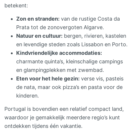
SAFARITENTEN Er zijn drie 6p
betekent:
safaritenten: Da Crianca, Da Vista en Da
Oliveira en vijf 5p safaritenten: Bom
Zon en stranden:
van de rustige Costa da
Jardim, Da Verde, Da Floresta, Do
Prata tot de zonovergoten Algarve.
Castanho en Da Palmeira . Alle tenten zijn
Natuur en cultuur:
bergen, rivieren, kastelen
voorzien van een ria nte badkamer met
en levendige steden zoals Lissabon en Porto.
eigen sanitair en luxe hammam
Kindvriendelijke accommodaties:
stortdouche, keuken, eethoek en veranda
charmante quinta’s, kleinschalige campings
of terras met picknickbank en loungehoek.
en glampingplekken met zwembad.
Ook is er veel privacy! GEZAMENLIJK Er is
Eten voor het hele gezin:
verse vis, pasteis
een poolhouse op het terrein voorzien van
de nata, maar ook pizza’s en pasta voor de
een gezellige bar, ijskasten, toilet,
kinderen.
muziekinstallatie, dvd, televisie en
Portugal is bovendien een relatief compact land,
Hollandse gezelschapsspellen. En vanuit
waardoor je gemakkelijk meerdere regio’s kunt
de bar kom je op het overdekte terras dat
ontdekken tijdens één vakantie.
is omgeven door prachtige tuinen en