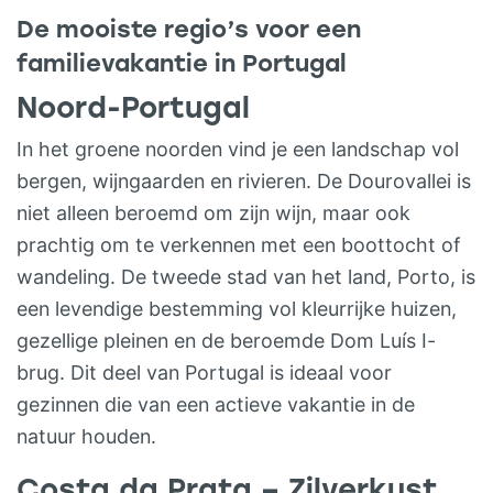
groene grasmatten. Hier vandaan heb je
De mooiste regio’s voor een
een fantastisch uitzicht op het verwarmde
familievakantie in Portugal
zwembad, het dal en de vallei. Via de
Noord-Portugal
granieten trap kom je bij het grote,
verwarmde zwembad met prachtige
In het groene noorden vind je een landschap vol
groene ligweides rondom en heerlijke
bergen, wijngaarden en rivieren. De Dourovallei is
loungebedden met dikke kussens. Verder
niet alleen beroemd om zijn wijn, maar ook
is er: een tafeltennistafel, speeltuintje,
prachtig om te verkennen met een boottocht of
badmintonveld en jeu-de-boules baan.
wandeling. De tweede stad van het land, Porto, is
SPECIAAL VOOR DE KINDEREN Voor de
een levendige bestemming vol kleurrijke huizen,
kinderen worden heel veel leuke dingen
gezellige pleinen en de beroemde Dom Luís I-
georganiseerd: – 1x per week scientic
brug. Dit deel van Portugal is ideaal voor
avond: Een speciaal animatie programma
gezinnen die van een actieve vakantie in de
met leuke en leerzame
natuur houden.
wetenschapsspellen. Zo is de vakantie niet
Costa da Prata – Zilverkust