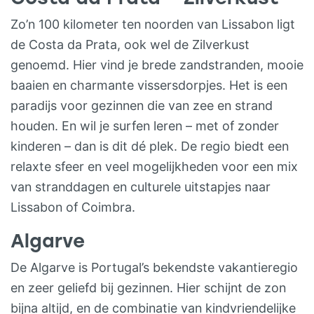
alleen leuk maar ook nog eens heel
Zo’n 100 kilometer ten noorden van Lissabon ligt
leerzaam. – 1x per week mogen de kids
de Costa da Prata, ook wel de Zilverkust
zelf pizza bakken – Geo caching (te vinden
genoemd. Hier vind je brede zandstranden, mooie
naast Casa Fontelheira) – Tafeltennis-,
baaien en charmante vissersdorpjes. Het is een
badminton- en jeu-de-boules toernooitjes
paradijs voor gezinnen die van zee en strand
en diverse waterspelen waarbij leuke
houden. En wil je surfen leren – met of zonder
prijsjes te winnen zijn Er zijn ook heel veel
kinderen – dan is dit dé plek. De regio biedt een
gezelschapsspellen aanwezig. Alles is
relaxte sfeer en veel mogelijkheden voor een mix
natuurlijk vrijblijvend en gebeurt alleen bij
van stranddagen en culturele uitstapjes naar
voldoende belangstelling. SPECIAAL VOOR
Lissabon of Coimbra.
DE OUDERS Ouders kunnen gemasseerd
worden door een hele goede masseuse
Algarve
aan huis en er kan 1 of 2x per week yoga
De Algarve is Portugal’s bekendste vakantieregio
gegeven worden.
en zeer geliefd bij gezinnen. Hier schijnt de zon
bijna altijd, en de combinatie van kindvriendelijke