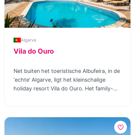
Algarve
Vila do Ouro
Net buiten het toeristische Albufeira, in de
‘echte’ Algarve, ligt het kleinschalige
holiday resort Vila do Ouro. Het family-
resort ligt in het dorpje Cerro do Ouro op
200 meter boven zeeniveau en heeft een
prachtig uitzicht over het achterland van
Albufeira en in de verte de Atlantische
Oceaan. Het resort wordt al sinds de