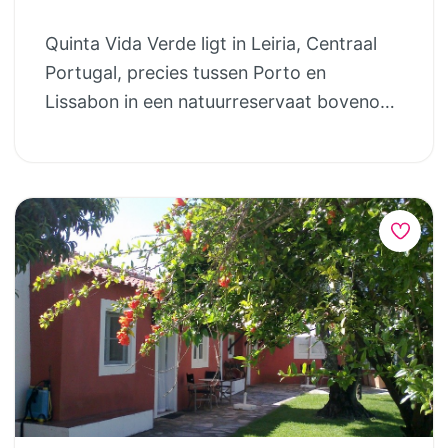
cottagestijl (2-4p), Casa Antiga. En er is
een modern/rustiek appartement (2-5p),
Quinta Vida Verde ligt in Leiria, Centraal
Casa Baixo met een ruim terras en een
Portugal, precies tussen Porto en
eigen BBQ en appartementen Pinhal (2-
Lissabon in een natuurreservaat bovenop
6p) en Lucia Lima (2-6p), beiden met een
de heuvel en heeft een schitterend
prachtig uitzicht over de vallei. Daar is
uitzicht. Je logeert hier in een van de twee
ook de safaritent Casa Matsu gelegen. Wil
safaritenten voor 5 personen of in een
je naar Porto? Dan werkt Quinta Japonesa
rustiek, luxe en sfeervol ingericht
samen met Casa Fontelheira die over
vakantiehuisje voor 4-5 personen of voor
ruime safaritenten beschikt van dezelfde
2 personen. De Quinta is rustig en centraal
kwaliteit YALA Luxury Canvas Lodges.
gelegen in het groene hart van Portugal.
Ook in de Alentejo en Algarve kan Michelle
Een ideale uitvalsbasis om de omgeving te
je naar andere Glampings verwijzen om te
verkennen. Op de Quinta zelf is een
combineren met een verblijf bij Quinta
(afsluitbaar) zwembad, kinderboerderij
Japonesa.
met kippen en konijnen, een speeltuin met