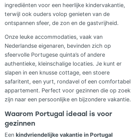
tweede slaapkamer heeft een 2p bed en
ingrediënten voor een heerlijke kindervakantie,
een badkamer met douche, wastafel en
terwijl ook ouders volop genieten van de
toilet. De woning heeft aan de zijkant een
ontspannen sfeer, de zon en de gastvrijheid.
privé tuintje met zitgedeelte en een kleine
Onze leuke accommodaties, vaak van
buitenkeuken. Casa Branca is een nieuwe
Nederlandse eigenaren, bevinden zich op
2-4p verbouwde
sfeervolle Portugese quinta’s of andere
vakantiewoning/appartement met
authentieke, kleinschalige locaties. Je kunt er
dakterras met prachtig uitzicht, hal,
slapen in een knusse cottage, een stoere
slaapkamer met stapelbed, slaapkamer
safaritent, een yurt, rondavel of een comfortabel
met 2p bed, grote badkamer met toilet,
appartement. Perfect voor gezinnen die op zoek
wastafel en grote douche. Er is een ruime,
zijn naar een persoonlijke en bijzondere vakantie.
grote living met keuken, eethoek en 2p
slaapbank met salontafel, openslaande
Waarom Portugal ideaal is voor
deuren naar dakterras met prachtig
gezinnen
uitzicht. GLAMPING – LUXE
Een
kindvriendelijke vakantie in Portugal