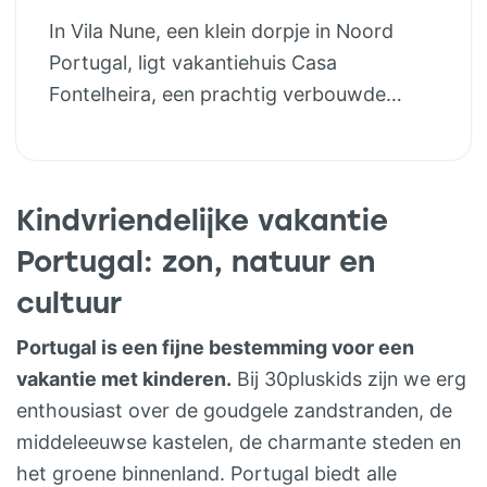
op een heuvel met prachtig uitzicht
In Vila Nune, een klein dorpje in Noord
richting zee. Alle faciliteiten zijn aanwezig,
Portugal, ligt vakantiehuis Casa
zoals: privé zwembad met kinderbadje,
Fontelheira, een prachtig verbouwde
internet, Nederlandse televisie,
boerderij in een oase van rust en natuur.
wasmachine / droger, airconditioning in de
Je kunt hier verblijven in een van de
woon- en slaapkamers en een volledig
vakantiewoningen of een van de 8 luxe
ingerichte keuken met vaatwasmachine.
Kindvriendelijke vakantie
lodgetenten met badkamer en toilet voor
Het huis beschikt over twee 2p
5 of 6p. Casa Antica is een ruime 4-5p
Portugal: zon, natuur en
slaapkamers, woonkamer, badkamer met
gerenoveerde
inloopdouche, bad, toilet en bidet.
cultuur
vakantiewoning/appartement met
granieten trapopgang aan de voorzijde,
Portugal is een fijne bestemming voor een
hal, slaapkamer met triple bed en
vakantie met kinderen.
Bij 30pluskids zijn we erg
badkamer met toilet, wastafel en douche.
enthousiast over de goudgele zandstranden, de
Er is een ruime, gezellige living met
middeleeuwse kastelen, de charmante steden en
keuken, eethoek en lounge gedeelte. De
het groene binnenland. Portugal biedt alle