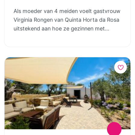
Voor groepen is er achter het zwembad
Als moeder van 4 meiden voelt gastvrouw
bij de pizza oven & barbecue de
Virginia Rongen van Quinta Horta da Rosa
mogelijkheid om samen buiten te eten aan
uitstekend aan hoe ze gezinnen met
de picknicktafels. Bij minder goed weer
kinderen een fijne vakantie bezorgt.
kun je gebruik maken van de overdekte
Quinta Horta da Rosa is een kleinschalige
ontspanningsruimte. Casa Gemeos ligt ver
accommodatie in het mooie groene
van alle massatoerisme, maar toch dicht
achterland van de Zilverkust. Op deze
bij het UNESCO werelderfgoed klooster in
“quinta”, wat Portugees is voor boerderij,
Alcobaça/Batalha en de mooie stranden
verhuurt eigenaresse Virginia vier
van de Zilverkust. In de groene omgeving
vakantiehuisjes en een treehouse tent:
is er een ruim aanbod voor een actieve
Casa do forno in het voormalige bakhuis,
doe-vakantie of juist een lekker
Casa das Ovelhas een ruim licht
relaxverblijf. De vakantiewoningen van
appartement in de voormalige
Casa Gemeos zijn beiden half open. Het
schapenstal, Casa do Canto in het grote
zijn moderne, ruime woningen met een
huis en Casa Principal, het grootste huis