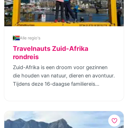
Alle regio's
Travelnauts Zuid-Afrika
rondreis
Zuid-Afrika is een droom voor gezinnen
die houden van natuur, dieren en avontuur.
Tijdens deze 16-daagse familiereis
ontdekken jullie het mooiste deel van het
land, zonder lange reisdagen en volledig
malariavrij. Van het bruisende Kaapstad
met zijn pinguïns en de Tafelberg tot
slapen in een glampingtent tussen de