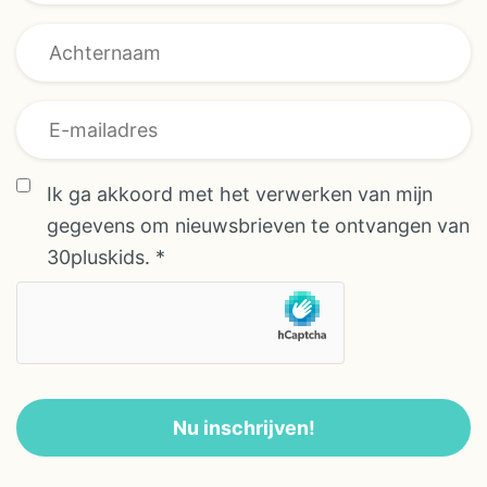
december; schoolvakanties populair—
vroeg boeken loont Zin in een
kindvriendelijke rondreis Zuid-Afrika?
Vraag een voorstel aan en ontdek hoe
jullie deze familiereis kunnen
personaliseren met extra safari’s,
Ik ga akkoord met het verwerken van mijn
stranddagen of stoere activiteiten.
gegevens om nieuwsbrieven te ontvangen van
30pluskids.
*
Nu inschrijven!