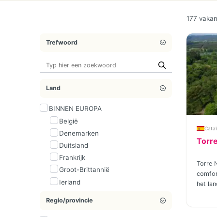
177 vakan
Trefwoord
Land
BINNEN EUROPA
België
Catal
Denemarken
Torre
Duitsland
Frankrijk
Torre 
Groot-Brittannië
comfort
Ierland
het la
Italië
thuis i
Regio/provincie
kleinsc
Nederland
staat g