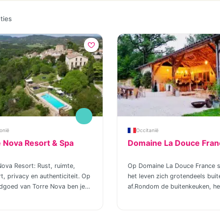
ties
onië
Occitanië
 Nova Resort & Spa
Domaine La Douce Fran
Nova Resort: Rust, ruimte,
Op Domaine La Douce France s
, privacy en authenticiteit. Op
het leven zich grotendeels buit
ndgoed van Torre Nova ben je
af.Rondom de buitenkeuken, he
n het échte Spanje. De
zwembad en de meren ontmoe
haligheid van dit vakantieresort
onze gasten elkaar, en vinden
arant voor een heerlijke
kinderen snel hun weg en make