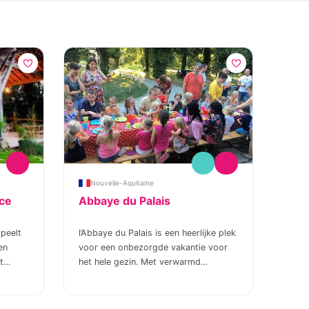
Nouvelle-Aquitaine
ce
Abbaye du Palais
peelt
l’Abbaye du Palais is een heerlijke plek
en
voor een onbezorgde vakantie voor
t
het hele gezin. Met verwarmd
ten
zwembad en ’s avonds samen
genieten van wijn en spijs. Het is een
n ze
voormalige Cistercienzer abdij uit de