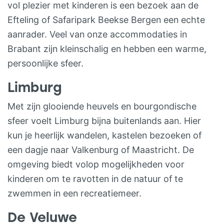
vakantiewoningen zijn los te huur voor 4-
vol plezier met kinderen is een bezoek aan de
6 personen, maar ook voor groepen tot
Efteling of Safaripark Beekse Bergen een echte
20 personen. Voor groepen die het geheel
aanrader. Veel van onze accommodaties in
afhuren is er een hele mooie
Brabant zijn kleinschalig en hebben een warme,
gemeenschappelijke ruimte waar met 20
persoonlijke sfeer.
personen gekookt en gegeten kan
Limburg
worden. Alle vakantiewoningen hebben
ook een eigen keuken, badkamer en
Met zijn glooiende heuvels en bourgondische
slaapkamers en zijn dus volwaardige
sfeer voelt Limburg bijna buitenlands aan. Hier
vakantiehuizen.
kun je heerlijk wandelen, kastelen bezoeken of
een dagje naar Valkenburg of Maastricht. De
omgeving biedt volop mogelijkheden voor
kinderen om te ravotten in de natuur of te
zwemmen in een recreatiemeer.
De Veluwe