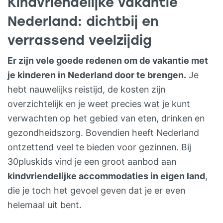
Kindvriendelijke vakantie
kinderen dus, want die hebben hier veel
Nederland: dichtbij en
campingvriendjes en kunnen lekker met de
verrassend veelzijdig
blote voetjes in het gras. En hoe fijn ook
voor ouders: kinderen die in de pure
Er zijn vele goede redenen om de vakantie met
natuur hun gang kunnen gaan met hun
je kinderen in Nederland door te brengen.
Je
campingvriendjes op een veilig terrein? Zo
hebt nauwelijks reistijd, de kosten zijn
kom je zelf eindelijk eens aan dat mooie
overzichtelijk en je weet precies wat je kunt
boek toe terwijl je vanuit je kampeerstoel
verwachten op het gebied van eten, drinken en
goed zicht hebt op je spelende kleintjes.
gezondheidszorg. Bovendien heeft Nederland
Hier beleef je de pure Friese natuur. Met
ontzettend veel te bieden voor gezinnen. Bij
de wind om je oren, het concert van de
30pluskids vind je een groot aanbod aan
weidevogels en bovenal: ruimte! De
kindvriendelijke accommodaties in eigen land
,
adembenemende wolkenluchten brengen
die je toch het gevoel geven dat je er even
je rust en inspiratie. Op de natuurcamping
helemaal uit bent.
krijg je een ruime plek midden in de natuur.