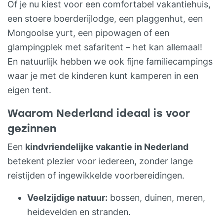
Of je nu kiest voor een comfortabel vakantiehuis,
Om je heen: wild gras en weidebloemen.
een stoere boerderijlodge, een plaggenhut, een
Bij het steigertje liggen de kano’s klaar om
Mongoolse yurt, een pipowagen of een
lekker te peddelen. Kinderen vissen met
glampingplek met safaritent – het kan allemaal!
schepnetjes in de sloot, bakken taartjes in
En natuurlijk hebben we ook fijne familiecampings
de zandbak en springen door de dag op
waar je met de kinderen kunt kamperen in een
de trampoline… ’s Avonds lekker alle tijd
eigen tent.
voor elkaar in de overdekte vuurplaats
met loungekussens. KAMPEREN It
Waarom Nederland ideaal is voor
Dreamlân ligt op een oude Friese terp,
gezinnen
dichtbij het Lauwersmeer en de
Een
kindvriendelijke vakantie in Nederland
Waddenzee. Je kunt er kiezen uit drie
betekent plezier voor iedereen, zonder lange
velden: een knus terrein tussen de bomen
reistijden of ingewikkelde voorbereidingen.
met schaduw, de open terp met zon en
weids uitzicht, en een natuurlijk
Veelzijdige natuur:
bossen, duinen, meren,
trekkersveld. Er zijn 25 plaatsen waarvan
heidevelden en stranden.
20 met elektra en er is gratis draadloos