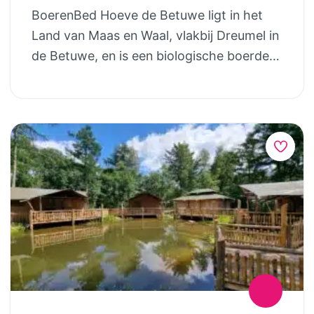
producten van het erf. Samen met andere
BoerenBed Hoeve de Betuwe ligt in het
gezinnen spelen kinderen hier in
Land van Maas en Waal, vlakbij Dreumel in
weilanden, maken hutten van takken,
de Betuwe, en is een biologische boerderij
volgen kleine paadjes en leren
waar je als gezin vakantie viert temidden
spelenderwijs over dieren en natuur. Het
van weilanden, fruitgaarden en akkers.
dorp met bakker en lokale voorzieningen
Vanuit je tenthuisje kijk je uit over de
ligt op ongeveer 5 minuten rijden. De
weilanden met koeien, alpaca’s, herten en
omgeving van Appelscha biedt toegang
kippen die het ritme van het erf bepalen.
tot Nationaal Park Drents-Friese Wold en
Op de boerderij beleven kinderen het
het Fochteloërveen, waar je kunt
boerenleven van dichtbij. Ze mogen
wandelen, fietsen en stilte vinden in
helpen met het uit de wei halen van de
uitgestrekte natuurgebieden.
koeien, de kalfjes melk geven, herten en
andere boerderijdieren voeren, of een vers
eitje rapen bij de kippen. Wandelingen met
alpaca’s vormen een extra belevenis en