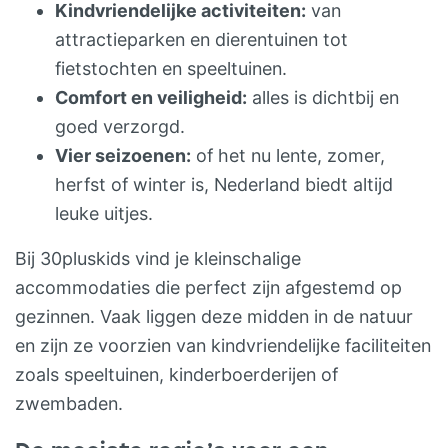
Kindvriendelijke activiteiten:
van
internet (wifi) beschikbaar op de camping.
attractieparken en dierentuinen tot
Er zijn geen vaste plaatsen. It Dreamlân is
fietstochten en speeltuinen.
een erkend natuurkampeerterrein en
Comfort en veiligheid:
alles is dichtbij en
aangesloten bij De Groene Koepel (DGK).
goed verzorgd.
KINDEREN Voor de kleintjes is er een
Vier seizoenen:
of het nu lente, zomer,
natuurlijke speelplaats met een
herfst of winter is, Nederland biedt altijd
waterpomp en zandbak. Ze kunnen hier
leuke uitjes.
hun energie lekker kwijt met een glijbaan,
Bij 30pluskids vind je kleinschalige
nestschommel en trampoline. Om de
accommodaties die perfect zijn afgestemd op
ouders de kans te geven eens lekker een
gezinnen. Vaak liggen deze midden in de natuur
boek te lezen of van het uitzicht te
en zijn ze voorzien van kindvriendelijke faciliteiten
genieten is gedacht aan kindveiligheid. Al
zoals speeltuinen, kinderboerderijen of
het water (sloten) is afgeschermd met
zwembaden.
Engels hekwerk. De ingang van de
camping is afgesloten met een groot