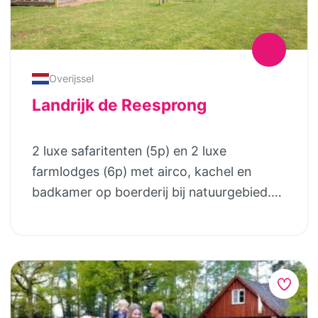
Overijssel
Landrijk de Reesprong
2 luxe safaritenten (5p) en 2 luxe
farmlodges (6p) met airco, kachel en
badkamer op boerderij bij natuurgebied.
Sinds kort kun je hier ook relaxen in de
houtgestookte hottub of een complete
welness lodge reserveren met veel
privacy. Verblijven in een mooie, compleet
ingerichte en luxe safaritent of farmlodge.
Kinderen zijn er dol op! Het stapelbed, de