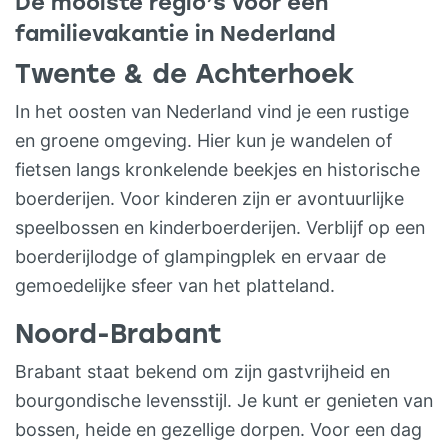
De mooiste regio’s voor een
landhek zodat iedereen zeker weet dat de
familievakantie in Nederland
kleintjes veilig op het terrein blijven.
Twente & de Achterhoek
ECOLODGE, VAKANTIEHUIS of
FAMILIEHUIS Lijkt het je wel heerlijk om
In het oosten van Nederland vind je een rustige
met de kinderen vakantie te vieren op een
en groene omgeving. Hier kun je wandelen of
kleine camping maar wil je liever wat
fietsen langs kronkelende beekjes en historische
comfortabeler overnachten? Je kunt hier
boerderijen. Voor kinderen zijn er avontuurlijke
ook een knusse ecolodge, vakantiehuis of
speelbossen en kinderboerderijen. Verblijf op een
familiehuis huren. De ecolodges en het
boerderijlodge of glampingplek en ervaar de
vakantiehuis zijn geschikt voor 4
gemoedelijke sfeer van het platteland.
personen. Het hippe familiehuis in de
Noord-Brabant
authentieke boerderij heeft plaats voor
maximaal 10 personen.
Brabant staat bekend om zijn gastvrijheid en
VAKANTIEWONINGEN of
bourgondische levensstijl. Je kunt er genieten van
GROEPSACCOMMODATIE De
bossen, heide en gezellige dorpen. Voor een dag