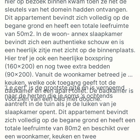
hier op bezoek binnen kwam toen ze net de
sleutels van het domein hadden ontvangen.
Dit appartement bevindt zich volledig op de
begane grond en heeft een totale leefruimte
van 50m2. In de woon- annex slaapkamer
bevindt zich een authentieke schouw en is
een heerlijk zitje met zicht op de binnenplaats.
Hier tref je ook een heerlijke boxspring
(160×200) en nog twee extra bedden
(90×200). Vanuit de woonkamer betreed je de
keuken, welke ook toegang geeft tot de
‘Le cerf’ is de grootste gîte en is vernoemd
badkamer en een apart toilet. De badkamer is
naar de herten die je soms ’s ochtends
voorzien van een bad met douche.
aantreft in de tuin als je de luiken van je
slaapkamer opent. Dit appartement bevindt
zich volledig op de begane grond en heeft een
totale leefruimte van 80m2 en beschikt over
een woonkamer, keuken en twee