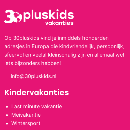
met glijbaantje, een speeltuin
met klimtorens, glijbaan,
touwbruggen en grote zandbak.
Ook is er een grote trampoline,
een schommel, een
Op 30pluskids vind je inmiddels honderden
tafeltennistafel, een
adresjes in Europa die kindvriendelijk, persoonlijk,
tafelvoetbalspel en zijn er
sfeervol en veelal kleinschalig zijn en allemaal wel
skelters in meerdere formaten.
iets bijzonders hebben!
Kinderen vervelen zich hier dan
info@30pluskids.nl
ook geen moment. Op het
terras, met schitterend uitzicht
Kindervakanties
over de vallei en de weilanden,
ben je van harte welkom voor
Last minute vakantie
een heerlijke koffie, een vers
Meivakantie
tapbiertje, een mooie
Wintersport
cocktail/mocktail of een ander