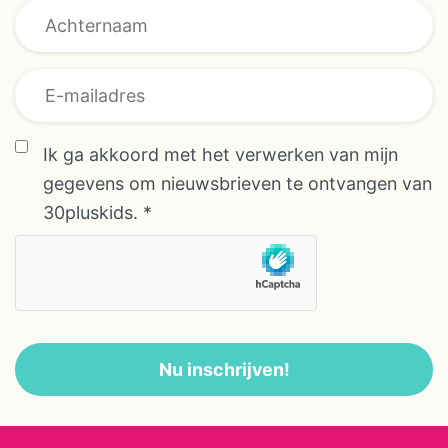
E-mailadres
ingerichte safaritent Country of
AVG/GDPR *
een safaritent Cosy met stoffen
binnenwanden of een safaritent
Cabin of Cabin XL met houten
scheidingswanden, een
Ik ga akkoord met het verwerken van mijn
comfortabele gîte of je eigen
gegevens om nieuwsbrieven te ontvangen van
tent/caravan. Wat het ook
30pluskids.
*
wordt, het is een perfecte
uitvalsbasis voor de schitterende
omgeving. De camping heeft in
totaal 23 plaatsen (15
safaritenten en 8 vrije
Nu inschrijven!
kampeerplaatsen) en 1 gîte, er is
een verwarmd zwembad en ook
nog 2 verwarmde pierebadjes