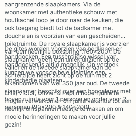
aangrenzende slaapkamers. Via de
woonkamer met authentieke schouw met
houtkachel loop je door naar de keuken, die
ook toegang biedt tot de badkamer met
douche en is voorzien van een gescheiden
toiletruimte. De royale slaapkamer is voorzien
De gîtes worden voorzien van bedlinnen en
van een heerlijke boxspring (160×200). De
handdoeken. Een tussentijdse wissel van
slaapkamer geeft een uniek uitzicht op de
handdoeken is altijd mogelijk. Op verzoek
vallei en de tweede slaapkamer aan de
kunnen we voor de hele kleintjes een
achterzijde heeft zicht op de tuin met 2
kinderbedje plaatsen.
eikenbomen van wel 350 jaar oud. De tweede
slaapkamer beschikt over een hoogslaper met
Ellis, Victor, Olivier & Pepijn hopen jullie te
boven ruimte voor 1 persoon en onder voor 2
mogen verwelkomen om jullie vakantie tot een
personen (90×200 & 140×200).
heerlijk ontspannen feestje te maken en om
mooie herinneringen te maken voor jullie
gezin!