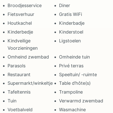
Broodjesservice
Diner
Fietsverhuur
Gratis WiFi
Houtkachel
Kinderbadje
Kinderbedje
Kinderstoel
Kindveilige
Ligstoelen
Voorzieningen
Omheind zwembad
Omheinde tuin
Parasols
Privé terras
Restaurant
Speeltuin/ -ruimte
Supermarkt/winkeltje
Table d’hôte(s)
Tafeltennis
Trampoline
Tuin
Verwarmd zwembad
Voetbalveld
Wasmachine