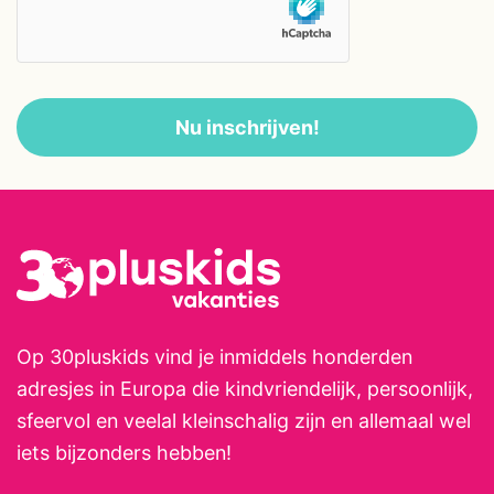
privé sanitair. De meeste gîtes en
vakantiehuizen hebben een eigen
tuin of privézwembad, waardoor
je veel privacy hebt. Op het
Nu inschrijven!
landgoed zelf is veel te doen.
Rond de meertjes liggen
strandjes, een speeleiland en
sportvelden met onder meer:
tennis, padel, voetbal,
beachvolleybal en jeu-de-boules.
Er zijn meerdere
buitenzwembaden verspreid
Op 30pluskids vind je inmiddels honderden
over het terrein en een 9-holes
adresjes in Europa die kindvriendelijk, persoonlijk,
golfbaan die door het landschap
sfeervol en veelal kleinschalig zijn en allemaal wel
loopt. Wandel- en fietspaden
iets bijzonders hebben!
verbinden de verschillende delen