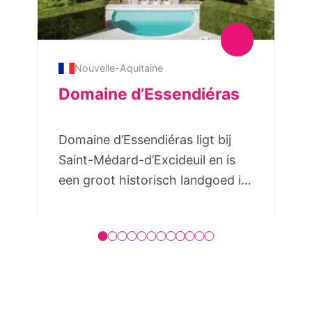
Nouvelle-Aquitaine
Domaine d’Essendiéras
Domaine d’Essendiéras ligt bij
Saint-Médard-d’Excideuil en is
een groot historisch landgoed in
het noorden van de Dordogne.
Het domaine ligt op de top van
een van de hoogste heuvels van
de Dordogne en biedt een
prachtig uitzicht over de Isle-
vallei. Het domein bestaat uit 2