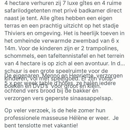
4 hectare verhuren zij 7 luxe gîtes en 4 ruime
safarilodgetenten met privé badkamer direct
naast je tent. Alle gîtes hebben een eigen
terras en een prachtig uitzicht op het stadje
Thiviers en omgeving. Het is heerlijk toeven in
het omheinde verwarmde zwembad van 6 x
14m. Voor de kinderen zijn er 2 trampolines,
schommels, een tafeltennistafel en het terrein
van 4 hectare is op zich al een avontuur. In de
schuur is een grote speelruimte voor de
De eigenaren, Menno en Henriette, verzorgen
kinderen, vol met speelgoed. Er zijn volop
5 x per week table d’hôtes, ze halen iedere
boeken en DVD’s voor groot en klein.
ochtend vers brood bij de bakker én
verzorgen vers geperste sinaasappelsap.
Op veler verzoek, is de hele zomer hun
professionele masseuse Hélène er weer. Je
bent tenslotte met vakantie!