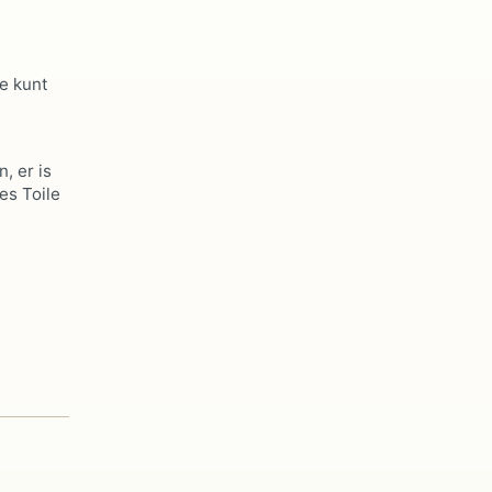
Je kunt
, er is
es Toile