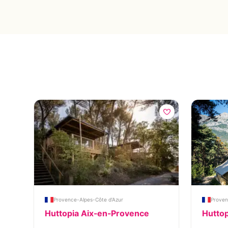
Provence-Alpes-Côte d’Azur
Proven
Huttopia Aix-en-Provence
Huttop