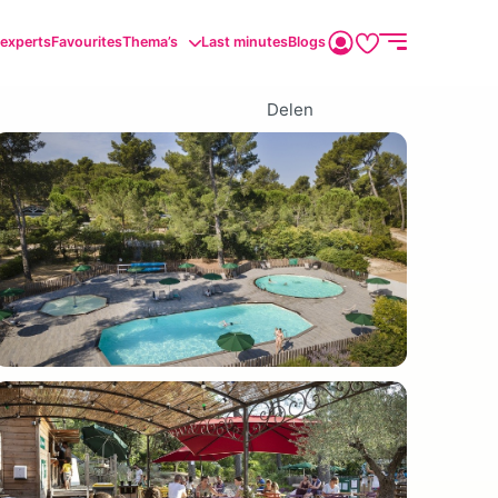
sexperts
Favourites
Thema’s
Last minutes
Blogs
Delen