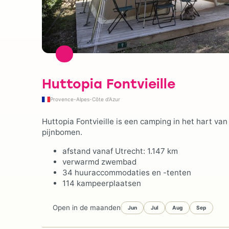
Huttopia Fontvieille
Provence-Alpes-Côte d’Azur
Huttopia Fontvieille is een camping in het hart va
pijnbomen.
afstand vanaf Utrecht: 1.147 km
verwarmd zwembad
34 huuraccommodaties en -tenten
114 kampeerplaatsen
Open in de maanden
Jun
Jul
Aug
Sep