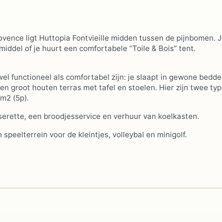
rovence ligt Huttopia Fontvieille midden tussen de pijnbomen. 
iddel of je huurt een comfortabele “Toile & Bois” tent.
wel functioneel als comfortabel zijn: je slaapt in gewone bedden
 groot houten terras met tafel en stoelen. Hier zijn twee typ
5m2 (5p).
serette, een broodjesservice en verhuur van koelkasten.
 speelterrein voor de kleintjes, volleybal en minigolf.