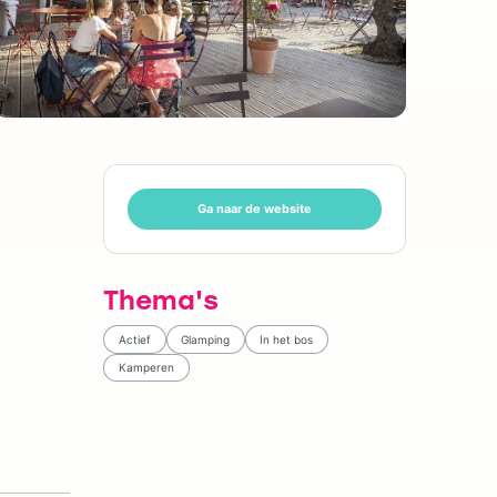
Ga naar de website
Thema's
Actief
Glamping
In het bos
Kamperen