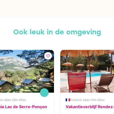
Ook leuk in de omgeving
ce-Alpes-Côte d’Azur
Provence-Alpes-Côte d’Azur
ia Lac de Serre-Ponçon
Vakantieverblijf Rende