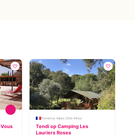
Provence-Alpes-Côte d’Azur
z-Vous
Tendi op Camping Les
Re
Lauriers Roses