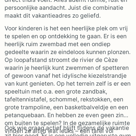
persoonlijke aandacht. Juist die combinatie
maakt dit vakantieadres zo geliefd.
Voor kinderen is het een heerlijke plek om vrij
te spelen en op ontdekking te gaan. Er is een
heerlijk ruim zwembad met een ondiep
gedeelte waarin ze eindeloos kunnen plonzen.
Op loopafstand stroomt de rivier de Cèze
waarin je heerlijk kunt zwemmen of spetteren
of gewoon vanaf het idylische kiezelstrandje
van kunt genieten. Op het terrein zelf is er een
speeltuin met o.a. een grote zandbak,
tafeltennistafel, schommel, rekstokken, een
grote trampoline, een basketbalveldje en een
petanquebaan. En hebben ze even geen zin
om buiten te spelen? In de gezamelijke ruimte
Ook wie graag actief blijft tijdens de vakantie
vinden ze altijd wat leuks – een tafel vol
zit hier goed. Er is een volledig uitgeruste gym