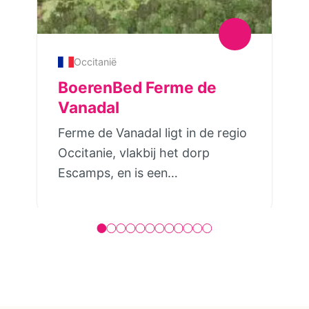
Occitanië
BoerenBed Ferme de
Vanadal
Ferme de Vanadal ligt in de regio
Occitanie, vlakbij het dorp
Escamps, en is een
boerderijvakantieplek waar je als
gezin midden tussen de
weilanden en dieren verblijft.Op
het terrein staan vijf tenthuisjes
voor 4–6 personen die verspreid
liggen tussen de groene velden.