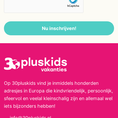
hutten te bouwen, te rennen of
stille plekjes te zoeken voor een
middag picknick. Het
Nu inschrijven!
dichtstbijzijnde dorp met bakker
en winkels ligt op ongeveer 10
minuten rijden. De stad Rodez,
met zijn historische centrum,
musea en gezelligheid, bereik je
in circa 35 minuten. De omgeving
is heuvelachtig en zacht
glooiend, ideaal voor ontspannen
Op 30pluskids vind je inmiddels honderden
wandelingen en rustige
adresjes in Europa die kindvriendelijk, persoonlijk,
familiefietstochten.
sfeervol en veelal kleinschalig zijn en allemaal wel
iets bijzonders hebben!
info@30pluskids.nl