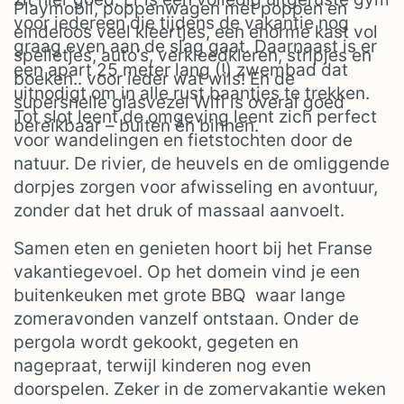
Playmobil, poppenwagen met poppen en
voor iedereen die tijdens de vakantie nog
eindeloos veel kleertjes, een enorme kast vol
graag even aan de slag gaat. Daarnaast is er
spelletjes, auto’s, verkleedkleren, stripjes en
een apart 25 meter lang (!) zwembad dat
boeken.. voor ieder wat wils! En de
uitnodigt om in alle rust baantjes te trekken.
supersnelle glasvezel Wifi is overal goed
Tot slot leent de omgeving leent zich perfect
bereikbaar – buiten èn binnen.
voor wandelingen en fietstochten door de
natuur. De rivier, de heuvels en de omliggende
dorpjes zorgen voor afwisseling en avontuur,
zonder dat het druk of massaal aanvoelt.
Samen eten en genieten hoort bij het Franse
vakantiegevoel. Op het domein vind je een
buitenkeuken met grote BBQ waar lange
zomeravonden vanzelf ontstaan. Onder de
pergola wordt gekookt, gegeten en
nagepraat, terwijl kinderen nog even
doorspelen. Zeker in de zomervakantie weken