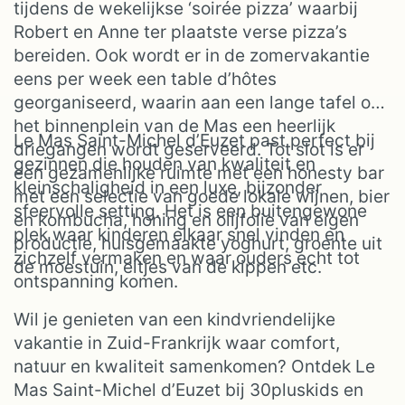
tijdens de wekelijkse ‘soirée pizza’ waarbij
Robert en Anne ter plaatste verse pizza’s
bereiden. Ook wordt er in de zomervakantie
eens per week een table d’hôtes
georganiseerd, waarin aan een lange tafel op
het binnenplein van de Mas een heerlijk
Le Mas Saint-Michel d’Euzet past perfect bij
driegangen wordt geserveerd. Tot slot is er
gezinnen die houden van kwaliteit en
een gezamenlijke ruimte met een honesty bar
kleinschaligheid in een luxe, bijzonder
met een selectie van goede lokale wijnen, bier
sfeervolle setting. Het is een buitengewone
en kombucha, honing en olijfolie van eigen
plek waar kinderen elkaar snel vinden en
productie, huisgemaakte yoghurt, groente uit
zichzelf vermaken en waar ouders echt tot
de moestuin, eitjes van de kippen etc.
ontspanning komen.
Wil je genieten van een kindvriendelijke
vakantie in Zuid-Frankrijk waar comfort,
natuur en kwaliteit samenkomen? Ontdek Le
Mas Saint-Michel d’Euzet bij 30pluskids en