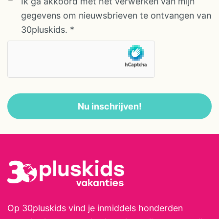
AVG/GDPR
Ik ga akkoord met het verwerken van mijn
buitenleven. Na een wandeling of
AVG/GDPR
gegevens om nieuwsbrieven te ontvangen van
fietstocht is het heerlijk
Voornaam
30pluskids.
*
ontspannen bij het verwarmde
zwembad met uitzicht op de
bergen. Kinderen vermaken zich
in het peuterbad, de speeltuin of
op de sportvelden, terwijl jij
Nu inschrijven!
geniet van de frisse berglucht en
de ontspannen sfeer. Dankzij de
kleinschalige opzet is dit een
heerlijke bestemming voor
gezinnen die natuur, rust en
avontuur willen combineren.
Op 30pluskids vind je inmiddels honderden