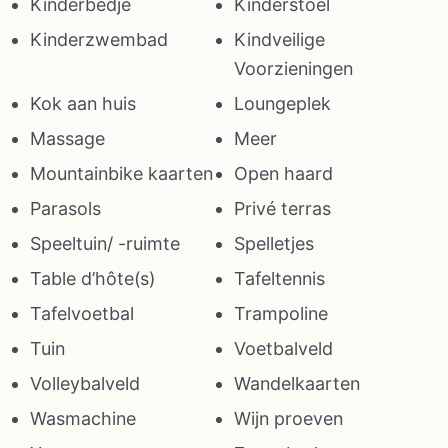
Kinderbedje
Kinderstoel
Kinderzwembad
Kindveilige
Voorzieningen
Kok aan huis
Loungeplek
Massage
Meer
Mountainbike kaarten
Open haard
Parasols
Privé terras
Speeltuin/ -ruimte
Spelletjes
Table d’hôte(s)
Tafeltennis
Tafelvoetbal
Trampoline
Tuin
Voetbalveld
Volleybalveld
Wandelkaarten
Wasmachine
Wijn proeven