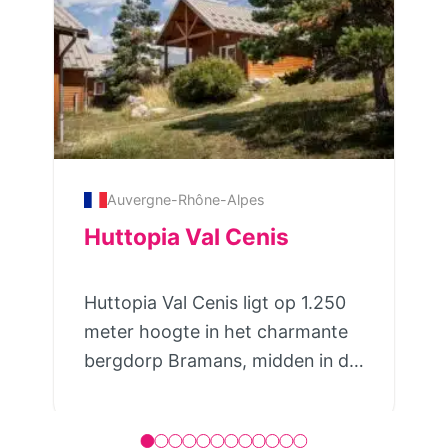
Auvergne-Rhône-Alpes
Huttopia Val Cenis
Huttopia Val Cenis ligt op 1.250
meter hoogte in het charmante
bergdorp Bramans, midden in de
Haute Maurienne Vanoise. Vanaf
de camping geniet je van een
indrukwekkend 360° uitzicht