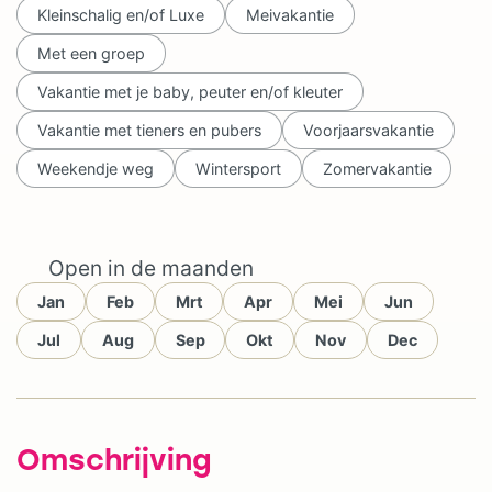
Kleinschalig en/of Luxe
Meivakantie
Met een groep
Vakantie met je baby, peuter en/of kleuter
Vakantie met tieners en pubers
Voorjaarsvakantie
Weekendje weg
Wintersport
Zomervakantie
Open in de maanden
Jan
Feb
Mrt
Apr
Mei
Jun
Jul
Aug
Sep
Okt
Nov
Dec
Omschrijving