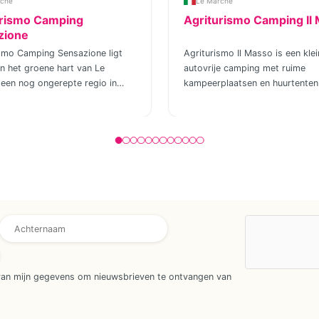
rche
Le Marche
urismo Camping
Agriturismo Camping Il
zione
ismo Camping Sensazione ligt
Agriturismo Il Masso is een kle
n het groene hart van Le
autovrije camping met ruime
een nog ongerepte regio in
kampeerplaatsen en huurtenten 
aar het leven net een tandje
zicht over de heuvels op een te
r gaat. Deze kleinschalige
3 ha met olijfbomen, een moest
amping is ontstaan vanuit een
een lavendelveld. Een fijne, klei
 groeide uit tot een plek waar
camping met persoonlijke aand
 zich direct welkom voelen.
Mark, Liesbeth en hun dochter
ait alles om beleving, eenvoud
en Saar. Geniet hier van de omg
 genieten, zonder in te leveren
het zwembad en haal een koel 
ort. De naam Sensazione
of ijsje bij de bar. SAFARITENTE
 sensatie of emotie, en dat is
comfortabel kamperen maar nie
s
wat deze agriturismo oproept.
alles meenemen? Er zijn 2 comp
et moment dat je aankomt, voel
ingerichte safaritenten met bo
st van het landschap, de ruimte
bedden en privé sanitair. De ten
van mijn gegevens om nieuwsbrieven te ontvangen van
en en de ontspannen sfeer die
standaard 4 slaapplaatsen. Van
rkend is voor het Italiaanse
terras heb je vrij uitzicht over 
ven. Dit is een plek waar je weer
prachtige heuvels. Het terras h