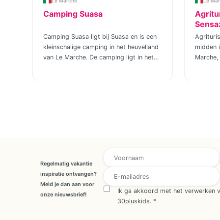
Le Marche
Le Ma
i
Camping Suasa
Agrit
Sensa
n
Camping Suasa ligt bij Suasa en is een
Agritur
kleinschalige camping in het heuvelland
midden i
 de
van Le Marche. De camping ligt in het
Marche, 
binnenland, omringd door glooiende
Italië w
velden, wijngaarden en kleine dorpen.
langzame
us
Het terrein is overzichtelijk opgezet en
familiec
gericht op gezinnen die houden van
droom en
buiten zijn en samen vakantie vieren. Je
gezinnen
voor
kunt hier verblijven in safaritenten voor
Hier dra
end
maximaal 6 personen met eigen
en samen
badkamer, keuken en twee
op comf
slaapverblijven. Daarnaast zijn er
betekent
overeenkomst E-mailadres E-mailadre
Belltenten voor 4 personen met echte
precies 
Regelmatig vakantie
bedden, een buitenkeuken en een
Vanaf h
inspiratie ontvangen?
overdekt terras met eettafel. Wie met
je de ru
Meld je dan aan voor
Ik ga akkoord met het verwerken 
en
eigen tent, camperbusje, vouwwagen of
om je he
onze nieuwsbrief!
30pluskids.
*
n
caravan (mits 4×4) reist, kan kiezen uit
zo kenme
ruime kampeerplekken in verschillende
buitenle