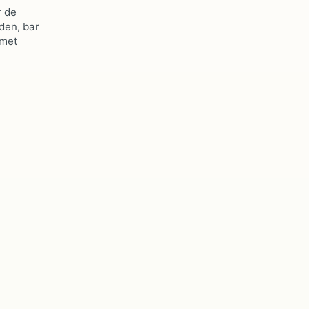
r de
den, bar
 met