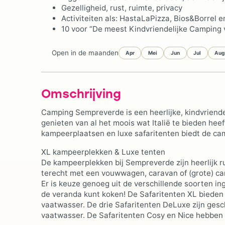
Gezelligheid, rust, ruimte, privacy
Activiteiten als: HastaLaPizza, Bios&Borrel
10 voor “De meest Kindvriendelijke Camping 
Open in de maanden
Apr
Mei
Jun
Jul
Aug
Omschrijving
Camping Sempreverde is een heerlijke, kindvriendel
genieten van al het moois wat Italië te bieden heef
kampeerplaatsen en luxe safaritenten biedt de camp
XL kampeerplekken & Luxe tenten
De kampeerplekken bij Sempreverde zijn heerlijk ru
terecht met een vouwwagen, caravan of (grote) cam
Er is keuze genoeg uit de verschillende soorten in
de veranda kunt koken! De Safaritenten XL bieden 
vaatwasser. De drie Safaritenten DeLuxe zijn gesc
vaatwasser. De Safaritenten Cosy en Nice hebben g