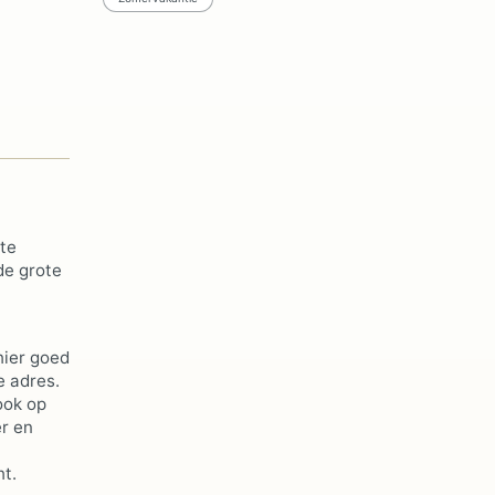
 te
de grote
hier goed
e adres.
ook op
er en
ht.