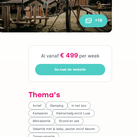
+16
€ 499
Al vanaf
per week
Ga naar de website
Thema's
Actief
Glamping
In het bos
Kamperen
Kleinschalig en/of Luxe
Meivakantie
Strand en zee
Vakantie met je baby, peuter en/of kleuter
Zomervakantie