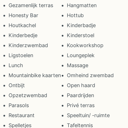
Gezamenlijk terras
Hangmatten
Honesty Bar
Hottub
Houtkachel
Kinderbadje
Kinderbedje
Kinderstoel
Kinderzwembad
Kookworkshop
Ligstoelen
Loungeplek
Lunch
Massage
Mountainbike kaarten
Omheind zwembad
Ontbijt
Open haard
Opzetzwembad
Paardrijden
Parasols
Privé terras
Restaurant
Speeltuin/ -ruimte
Spelletjes
Tafeltennis