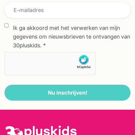
heeft direct contact met de
eigenaren. Alleen plekken waar
zij volledig achter staat, maken
* * *
Ik ga akkoord met het verwerken van mijn
deel uit van het aanbod. Geen
gegevens om nieuwsbrieven te ontvangen van
eindeloze keuze, maar een
30pluskids.
*
doordachte selectie waar je op
kunt vertrouwen. Een
agriturismo wordt nog weleens
gezien als ‘slapen bij de boer’,
maar dat beeld klopt allang niet
Nu inschrijven!
meer. Het aanbod heeft zich de
afgelopen jaren sterk ontwikkeld.
Je verblijft tegenwoordig op
sfeervolle, vaak kleinschalige
locaties midden in de natuur, met