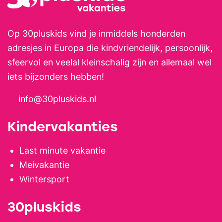
comfortabele appartementen,
goede bedden en een zwembad
met uitzicht over het landschap.
Op 30pluskids vind je inmiddels honderden
Steeds vaker zijn het stijlvolle,
adresjes in Europa die kindvriendelijk, persoonlijk,
duurzame plekken waar
sfeervol en veelal kleinschalig zijn en allemaal wel
aandacht is voor detail, rust en
iets bijzonders hebben!
kwaliteit. Juist voor gezinnen is
info@30pluskids.nl
dit een ideale manier van
vakantie vieren. Kinderen hebben
Kindervakanties
alle ruimte om buiten te spelen
en hun eigen gang te gaan,
Last minute vakantie
terwijl jij geniet van rust, ruimte
Meivakantie
en tijd voor elkaar. Alles is erop
Wintersport
gericht om te onthaasten,
30pluskids
zonder een vast programma. De
sfeer is ontspannen en