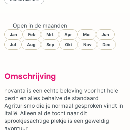
Open in de maanden
Jan
Feb
Mrt
Apr
Mei
Jun
Jul
Aug
Sep
Okt
Nov
Dec
Omschrijving
novanta is een echte beleving voor het hele
gezin en alles behalve de standaard
Agriturismo die je normaal gesproken vindt in
Italië. Alleen al de tocht naar dit
sprookjesachtige plekje is een geweldig
avontuur.