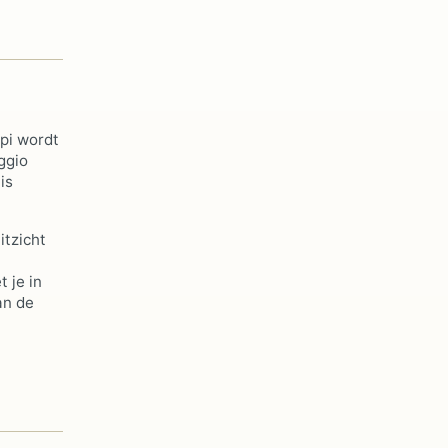
lpi wordt
ggio
is
itzicht
t je in
an de