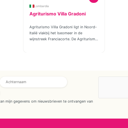
Lombardia
Agriturismo Villa Gradoni
Agriturismo Villa Gradoni ligt in Noord-
Italië vlakbij het Iseomeer in de
wijnstreek Franciacorte. De Agriturismo
produceert haar eigen wijn en bestaat
uit 21 appartementen die verspreid zijn
gelegen in historische huizen in een
typische borgo (klein dorpje), omringd
door wijnranken. Bij de Agriturismo is
een groot zwembad (7x16m) en een
apart kinderbad (3x3m) en een
speeltuintje en -veldje. Voor het diner
kun je in het restaurant in de Borgo
terecht waar je kunt genieten van lokale
van mijn gegevens om nieuwsbrieven te ontvangen van
gerechten en natuurlijk de wijnen van
het eigen wijndomein Villa Franciacorta!
Zelf iets klaarmaken kan natuurlijk ook!
In je eigen appartement of op een van