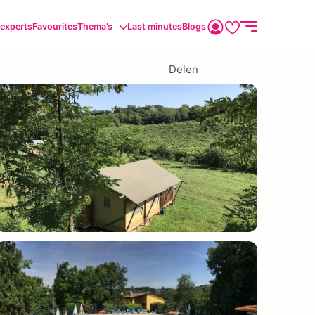
sexperts
Favourites
Thema’s
Last minutes
Blogs
Delen