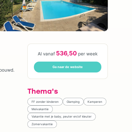
536,50
Al vanaf
per week
Ga naar de website
rbouwd.
Thema's
FF zonder kinderen
Glamping
Kamperen
Meivakantie
Vakantie met je baby, peuter en/of kleuter
Zomervakantie