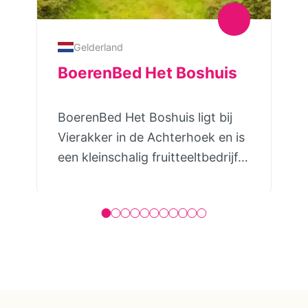
Gelderland
BoerenBed Het Boshuis
BoerenBed Het Boshuis ligt bij
Vierakker in de Achterhoek en is
een kleinschalig fruitteeltbedrijf
waar je tussen de bomen en
akkers verblijft. De tenthuisjes
staan verspreid over het groene
erf, met veel privacy en tegelijk
een open, toegankelijke sfeer.
Kinderen lopen zo naar de
moestuin om te kijken wat er