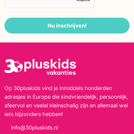
ongeveer 5 minuten rijden. De
Hanzestad Zutphen bereik je in
Nu inschrijven!
circa 10 minuten: een mooie mix
van cultuur, terrasjes en een
korte stadswandeling met
kinderen. In de directe omgeving
liggen landgoederen, kastelen en
rustige fiets- en wandelroutes.
Op 30pluskids vind je inmiddels honderden
adresjes in Europa die kindvriendelijk, persoonlijk,
sfeervol en veelal kleinschalig zijn en allemaal wel
iets bijzonders hebben!
info@30pluskids.nl