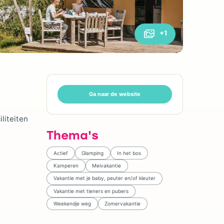
+1
Ga naar de website
liteiten
Thema's
Actief
Glamping
In het bos
Kamperen
Meivakantie
Vakantie met je baby, peuter en/of kleuter
Vakantie met tieners en pubers
Weekendje weg
Zomervakantie