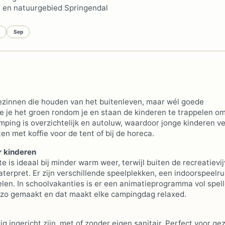
 en natuurgebied Springendal
Sep
ezinnen die houden van het buitenleven, maar wél goede
zie je het groen rondom je en staan de kinderen te trappelen o
ping is overzichtelijk en autoluw, waardoor jonge kinderen ve
n met koffie voor de tent of bij de horeca.
 kinderen
s ideaal bij minder warm weer, terwijl buiten de recreatievij
terpret. Er zijn verschillende speelplekken, een indoorspeelr
len. In schoolvakanties is er een animatieprogramma vol spell
er zo gemaakt en dat maakt elke campingdag relaxed.
ig ingericht zijn, met of zonder eigen sanitair. Perfect voor ge