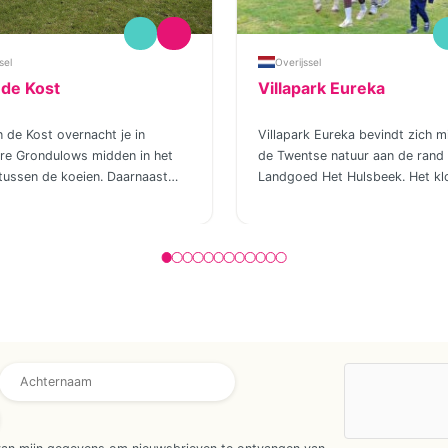
sel
Overijssel
 de Kost
Villapark Eureka
in de Kost overnacht je in
Villapark Eureka bevindt zich m
ere Grondulows midden in het
de Twentse natuur aan de rand
tussen de koeien. Daarnaast
Landgoed Het Hulsbeek. Het k
 ze ook nog een authentiek
hart van Het Hulsbeek is de
jhuis dat volledig is
uitgestrekte recreatievijver waar
eerd tot een op en top
de winter kunt schaatsen en in 
riendelijk verblijf. Alle verblijven
zomer een verfrissende duik ku
n de Kost zijn van alle
nemen. Er zijn ligweiden en str
 voorzien. Het ontbreekt je
voor de kinderen zijn er o.a. ee
s, behalve een televisie…. want
duikplateau, een peuterzwemvij
e met het hele gezin echt tot
een spannende waterglijbaan.
arnaast hoort bij jouw
de recreatievijver strekken zich
huisje ook een ‘eigen’ koe en
kilometerslange wandel- en fie
cht meehelpen met allerlei
uit, die je langs de mooiste
jactiviteiten. Dus voor een
heidevelden, vennetjes en bosp