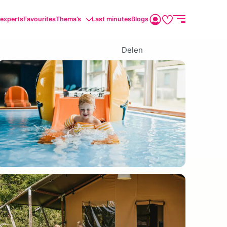
sexperts
Favourites
Thema’s
Last minutes
Blogs
Delen