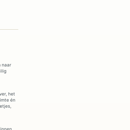
m naar
ilig
ver, het
uimte én
etjes,
zinnen