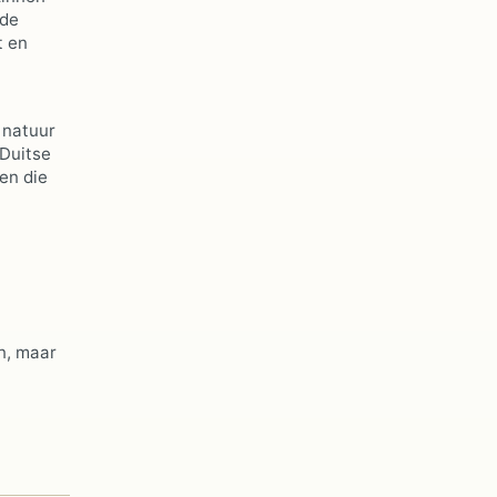
 de
t en
 natuur
 Duitse
en die
n, maar