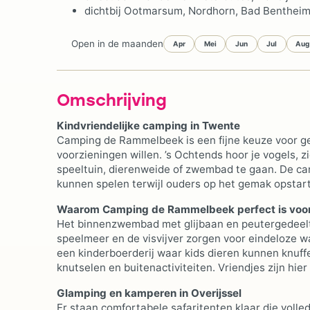
dichtbij Ootmarsum, Nordhorn, Bad Bentheim
Open in de maanden
Apr
Mei
Jun
Jul
Aug
Omschrijving
Kindvriendelijke camping in Twente
Camping de Rammelbeek is een fijne keuze voor g
voorzieningen willen. ’s Ochtends hoor je vogels, 
speeltuin, dierenweide of zwembad te gaan. De cam
kunnen spelen terwijl ouders op het gemak opstarte
Waarom Camping de Rammelbeek perfect is voor
Het binnenzwembad met glijbaan en peutergedeelte i
speelmeer en de visvijver zorgen voor eindeloze wa
een kinderboerderij waar kids dieren kunnen knuffe
knutselen en buitenactiviteiten. Vriendjes zijn hi
Glamping en kamperen in Overijssel
Er staan comfortabele safaritenten klaar die volled