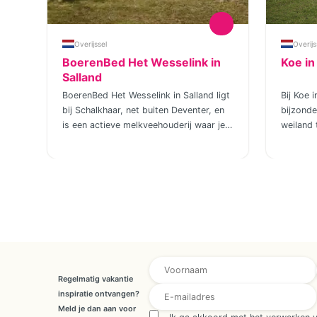
Overijssel
Overijs
BoerenBed Het Wesselink in
Koe in
Salland
ind
BoerenBed Het Wesselink in Salland ligt
Bij Koe 
bij Schalkhaar, net buiten Deventer, en
bijzond
is een actieve melkveehouderij waar je
weiland 
midden in het dagelijkse boerenritme
verhuren
verblijft. De tenthuisjes staan aan de
boerderi
bosrand met uitzicht over de weilanden.
gerenov
en
Kinderen zien hier hoe kalfjes worden
rolstoelv
ier
verzorgd, hoe de melkrobot werkt en
bij Koe i
hoe het leven op een boerderij echt
gemakken
gaat. Het erf is overzichtelijk en veilig,
aan niet
d)
waardoor kinderen makkelijk zelf op
zo kom j
ontdekking gaan. Overdag is het
rust! Da
AVG/GDPR * Achternaam
skelteren, spelen in het hooi, dieren
vakantie
Regelmatig vakantie
voeren en rondstruinen over het terrein.
mag je é
inspiratie ontvangen?
s
Een paar keer per week is er pizza-
boerderi
Meld je dan aan voor