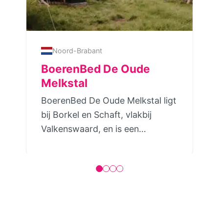
Noord-Brabant
BoerenBed De Oude
Melkstal
BoerenBed De Oude Melkstal ligt
bij Borkel en Schaft, vlakbij
Valkenswaard, en is een
melkveebedrijf waar je het
boerenleven nog in zijn
oorspronkelijke vorm
meemaakt.De tenthuisjes staan
aan de rand van het erf met
uitzicht over de weilanden tot