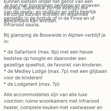
kunnen kletsen onder het genot van een
Je kun hier bovendien genieten en proeven
drankje. Superleuk zijn de ezeltjes die
van de moes- en pluktuin en zelfs heerlijk
verzorgd kunnen worden en waarmee
genieten in de hottub of in de Finse en of
gewandeld kan worden.
infrarood sauna.
Bij glamping de Bosweide in Alphen verblijf je
in:
* de Safaritent (max. 6p) met een heuse
bedstee op hoogte en daaronder een
gezellige speelhut, de favoriet van kinderen.
* de Medley Lodge (max. 7p) met een glijbaan
voor de kinderen!
* de Lodgetent (max. 7p)
Alle accommodaties zijn van alle luxe
voorzien: ruime woonkamers met infrarood
heater, complete keuken met vaatwasser en