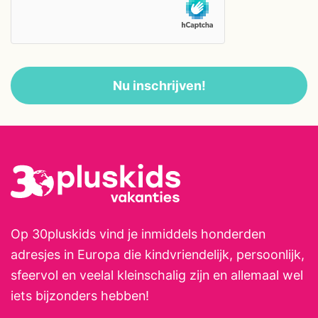
Het dorp met bakker en winkels
ligt op ongeveer 5 minuten
rijden. Op slechts 300 meter
begint natuurgebied De Groote
Nu inschrijven!
Heide, een uitgestrekt gebied
met bos, heide en vennen waar
je zo naartoe wandelt voor een
korte of langere tocht.
Op 30pluskids vind je inmiddels honderden
adresjes in Europa die kindvriendelijk, persoonlijk,
sfeervol en veelal kleinschalig zijn en allemaal wel
iets bijzonders hebben!