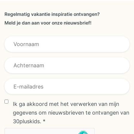
lopen schapen, geiten, kippen,
konijnen en pony’s. Kinderen
Regelmatig vakantie inspiratie ontvangen?
kunnen hier zelf op ontdekking:
Meld je dan aan voor onze nieuwsbrief!
een poes aaien, verse eitjes
rapen of kijken hoe geiten hun
Achternaam *
melkmomenten hebben. De
Achternaam
eigenaren hebben De Appelsche
bewust ingericht met
biodiversiteit als uitgangspunt:
struiken en bloemen trekken
vlinders en vogels, op de
moestuin groeien groenten die je
Ik ga akkoord met het verwerken van mijn
kunt plukken tijdens je verblijf en
gegevens om nieuwsbrieven te ontvangen van
bij de boerderijwinkel vind je
30pluskids.
*
eerlijke producten van het erf.
Samen met andere gezinnen