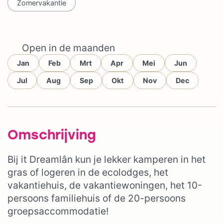
Zomervakantie
Open in de maanden
Jan
Feb
Mrt
Apr
Mei
Jun
Jul
Aug
Sep
Okt
Nov
Dec
Omschrijving
Bij it Dreamlân kun je lekker kamperen in het
gras of logeren in de ecolodges, het
vakantiehuis, de vakantiewoningen, het 10-
persoons familiehuis of de 20-persoons
groepsaccommodatie!