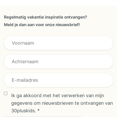
een heerlijke vakantie met kleine
of grotere kinderen. Torre Nova
Regelmatig vakantie inspiratie ontvangen?
is een perfecte vakantiestek
Meld je dan aan voor onze nieuwsbrief!
voor kinderen. In de
schoolvakanties zijn er ook altijd
* E-mailadres *
vakantievriendjes om mee te
spelen. Voor de allerkleinsten zijn
alle faciliteiten beschikbaar in het
vakantiehuis (kinderbedje,
kinderstoel, kinderbadje, etc.) en
in de tuin (kinderzwembanden,
kinderzwembadje en een
Ik ga akkoord met het verwerken van mijn
speeltuintje). Er zijn ook
gegevens om nieuwsbrieven te ontvangen van
spelletjes, kinderboeken en er is
30pluskids.
*
speelgoed beschikbaar. Voor