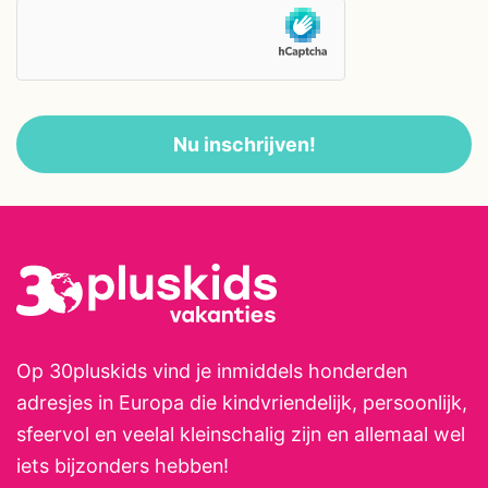
oudere kinderen is er snelle WIFI
;-), een groot (verwarmd)
zwembad, tafeltennistafel, jeu de
boules, badminton, een schaak-
en een damtafel. Tennis- en
Nu inschrijven!
padelbanen op 150 meter. Er is
ook heel veel te doen voor
kinderen in deze streek en
Catalonië. Wat voorbeelden zijn:
de zee en het strand op 30
minuten, Port Aventura (het
grootste pretpark van Europa
Op 30pluskids vind je inmiddels honderden
met een enorm waterpark), en
adresjes in Europa die kindvriendelijk, persoonlijk,
natuurlijk Barcelona met het
sfeervol en veelal kleinschalig zijn en allemaal wel
Aquarium, Cosmo Caixa (science
iets bijzonders hebben!