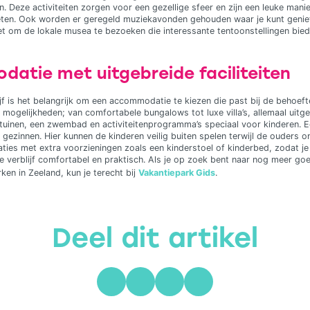
. Deze activiteiten zorgen voor een gezellige sfeer en zijn een leuke man
ten. Ook worden er geregeld muziekavonden gehouden waar je kunt geniet
iet om de lokale musea te bezoeken die interessante tentoonstellingen bied
atie met uitgebreide faciliteiten
lijf is het belangrijk om een accommodatie te kiezen die past bij de behoeft
 mogelijkheden; van comfortabele bungalows tot luxe villa’s, allemaal uitge
eltuinen, een zwembad en activiteitenprogramma’s speciaal voor kinderen. E
or gezinnen. Hier kunnen de kinderen veilig buiten spelen terwijl de ouders
es met extra voorzieningen zoals een kinderstoel of kinderbed, zodat je
je verblijf comfortabel en praktisch. Als je op zoek bent naar nog meer g
rken in Zeeland, kun je terecht bij
Vakantiepark Gids
.
Deel dit artikel