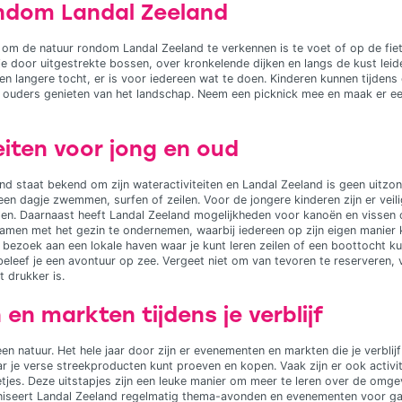
ndom Landal Zeeland
om de natuur rondom Landal Zeeland te verkennen is te voet of op de fie
je door uitgestrekte bossen, over kronkelende dijken en langs de kust leide
en langere tocht, er is voor iedereen wat te doen. Kinderen kunnen tijden
ijl ouders genieten van het landschap. Neem een picknick mee en maak er ee
eiten voor jong en oud
nd staat bekend om zijn wateractiviteiten en Landal Zeeland is geen uitzo
 een dagje zwemmen, surfen of zeilen. Voor de jongere kinderen zijn er ve
len. Daarnaast heeft Landal Zeeland mogelijkheden voor kanoën en vissen 
 samen met het gezin te ondernemen, waarbij iedereen op zijn eigen manier 
 bezoek aan een lokale haven waar je kunt leren zeilen of een boottocht k
beleef je een avontuur op zee. Vergeet niet om van tevoren te reserveren, 
drukker is.
n markten tijdens je verblijf
en natuur. Het hele jaar door zijn er evenementen en markten die je verblij
r je verse streekproducten kunt proeven en kopen. Vaak zijn er ook activit
jes. Deze uitstapjes zijn een leuke manier om meer te leren over de omgevi
niseert Landal Zeeland regelmatig thema-avonden en evenementen voor ga