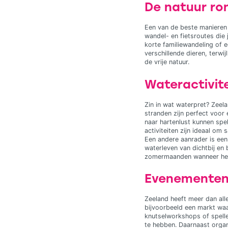
De natuur ro
Een van de beste manieren 
wandel- en fietsroutes die 
korte familiewandeling of e
verschillende dieren, terw
de vrije natuur.
Wateractivit
Zin in wat waterpret? Zeela
stranden zijn perfect voor
naar hartenlust kunnen spe
activiteiten zijn ideaal om
Een andere aanrader is een
waterleven van dichtbij en 
zomermaanden wanneer het 
Evenementen e
Zeeland heeft meer dan alle
bijvoorbeeld een markt waa
knutselworkshops of spellet
te hebben. Daarnaast orga