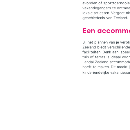
avonden of sporttoernooien
vakantiegangers te ontmoe
lokale artiesten. Vergeet n
geschiedenis van Zeeland.
Een accommod
Bij het plannen van je verb
Zeeland biedt verschillende
faciliteiten. Denk aan: spe
tuin of terras is ideaal vo
Landal Zeeland accommodati
hoeft te maken. Dit maakt 
kindvriendelijke vakantiepa