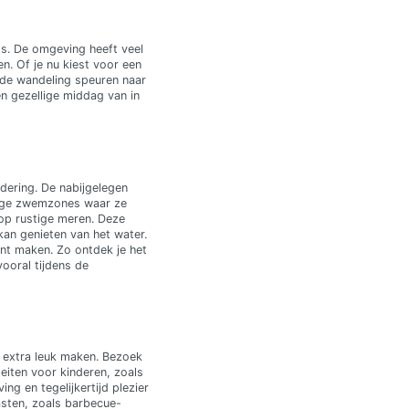
ts. De omgeving heeft veel
n. Of je nu kiest voor een
s de wandeling speuren naar
n gezellige middag van in
ndering. De nabijgelegen
ilige zwemzones waar ze
op rustige meren. Deze
kan genieten van het water.
unt maken. Zo ontdek je het
vooral tijdens de
f extra leuk maken. Bezoek
eiten voor kinderen, zoals
ng en tegelijkertijd plezier
sten, zoals barbecue-