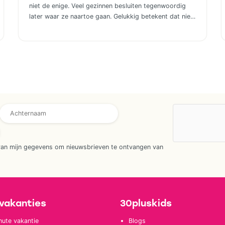
niet de enige. Veel gezinnen besluiten tegenwoordig
later waar ze naartoe gaan. Gelukkig betekent dat niet
dat je genoegen hoeft te nemen met de laatste restjes
of een vakantie die eigenlijk niet helemaal bij jullie past.
Wie houdt van het buitenleven, maar niet wil slepen
met tentstokken, […]
van mijn gegevens om nieuwsbrieven te ontvangen van
vakanties
30pluskids
nute vakantie
Blogs