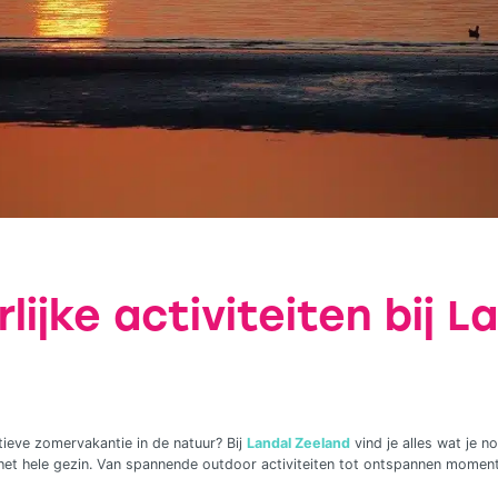
lijke activiteiten bij L
tieve zomervakantie in de natuur? Bij
Landal Zeeland
vind je alles wat je n
 het hele gezin. Van spannende outdoor activiteiten tot ontspannen moment