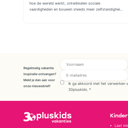
hoe de wereld werkt, ontwikkelen sociale
vaardigheden en bouwen steeds meer zelfstandigheid
op. Geld hoort daar uiteindelijk ook bij. Door al op
jonge leeftijd aandacht te besteden aan financiële
opvoeding, help je kinderen om later bewuste keuzes
te maken. Dat hoeft helemaal niet ingewikkeld te zijn;
juist […]
E-mailadres * *
Regelmatig vakantie
inspiratie ontvangen?
Meld je dan aan voor
Ik ga akkoord met het verwerken 
onze nieuwsbrief!
30pluskids.
*
Kinder
Last mi