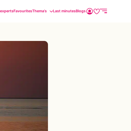
sexperts
Favourites
Thema’s
Last minutes
Blogs