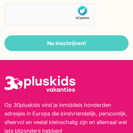
Nu inschrijven!
Op 30pluskids vind je inmiddels honderden
adresjes in Europa die kindvriendelijk, persoonlijk,
sfeervol en veelal kleinschalig zijn en allemaal wel
iets bijzonders hebben!