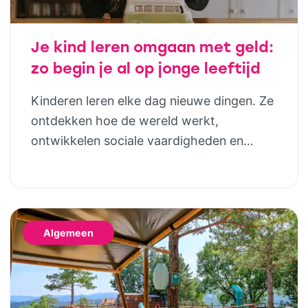
Je kind leren omgaan met geld:
zo begin je al op jonge leeftijd
Kinderen leren elke dag nieuwe dingen. Ze
ontdekken hoe de wereld werkt,
ontwikkelen sociale vaardigheden en
bouwen steeds meer zelfstandigheid op.
Geld hoort daar uiteindelijk ook bij. Door
al op jonge leeftijd aandacht te besteden
aan financiële opvoeding, help je kinderen
Algemeen
om later bewuste keuzes te maken. Dat
hoeft helemaal niet ingewikkeld te zijn;
juist […]