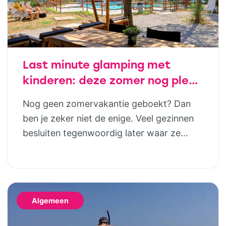
Last minute glamping met
kinderen: deze zomer nog plek
in luxe safaritenten van
Nog geen zomervakantie geboekt? Dan
Vodatent en Tendi
ben je zeker niet de enige. Veel gezinnen
besluiten tegenwoordig later waar ze
naartoe gaan. Gelukkig betekent dat niet
dat je genoegen hoeft te nemen met de
laatste restjes of een vakantie die eigenlijk
niet helemaal bij jullie past. Wie houdt van
Algemeen
het buitenleven, maar niet wil slepen met
tentstokken, […]