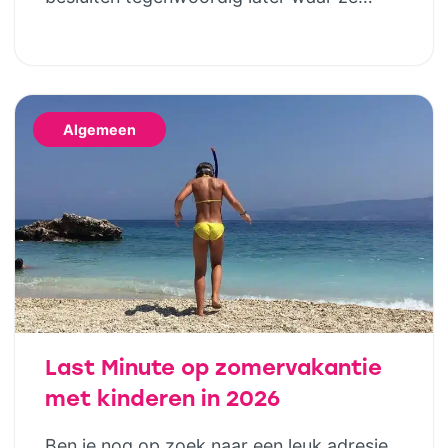
naartoe gaan. Gelukkig betekent dat niet
dat je genoegen hoeft te nemen met de
laatste restjes of een vakantie die eigenlijk
niet helemaal bij jullie past. Wie houdt van
Algemeen
het buitenleven, maar niet wil slepen met
tentstokken, […]
Last Minute op zomervakantie
met kinderen in 2026
Ben je nog op zoek naar een leuk adresje