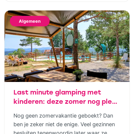
al op jonge leeftijd aandacht te besteden
aan financiële opvoeding, help je kinderen
Algemeen
om later bewuste keuzes te maken. Dat
hoeft helemaal niet ingewikkeld te zijn;
juist […]
Last minute glamping met
kinderen: deze zomer nog plek
in luxe safaritenten van
Nog geen zomervakantie geboekt? Dan
Vodatent en Tendi
ben je zeker niet de enige. Veel gezinnen
besluiten tegenwoordig later waar ze