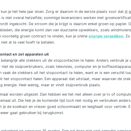
n je het hele jaar doen. Zorg er daarom in de eerste plaats voor dat jij 
en is niet overal hetzelfde; sommige leveranciers werken met groencertific
ordt ingekocht. De stroom die je krijgt is daarom enkel groen op papier. Oo
anbieden, die energie komt dan van duurzame opwekkers, zoals windmolens
voordelig groen contract te vinden, kun je online
energie vergelijken
. Zo
niet al te veel hoeft te betalen.
contact en zet apparaten uit
t belangrijk alle stekkers uit de stopcontacten te halen. Anders verbruik je
 niet de sluipverbruikers, zoals televisies, computer en je koffiezetappar
 vaak de stekkers uit het stopcontact te halen, want er is een verschil tu
it het stopcontact halen. Een apparaat dat uitstaat, maar waarvan de stek
og energie. Heel weinig, maar er vindt sluipverbruik plaats.
maal worden uitgezet. Dan hebben we het niet alleen over je tv of computer
lemaal uit. Die heb je de komende tijd toch niet nodig en verbruiken anders
t je de koelkast en vriezer goed schoonmaakt en leeghaalt voor vertrek. En
weer gaat gebruiken bij terugkomst.
 zekerheid op ongeveer 15 graden. Dan zal deze niet snel onnodig aanslaan