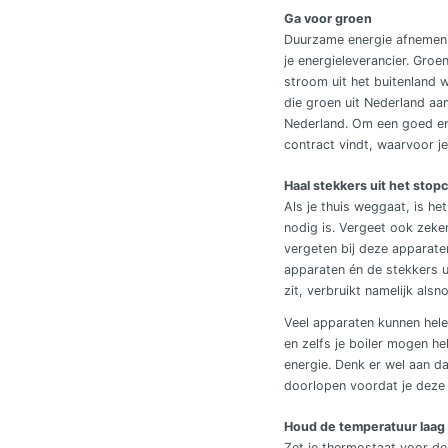
Ga voor groen
Duurzame energie afnemen ku
je energieleverancier. Gro
stroom uit het buitenland w
die groen uit Nederland a
Nederland. Om een goed en 
contract vindt, waarvoor je 
Haal stekkers uit het stop
Als je thuis weggaat, is he
nodig is. Vergeet ook zeker
vergeten bij deze apparaten
apparaten én de stekkers u
zit, verbruikt namelijk alsn
Veel apparaten kunnen hele
en zelfs je boiler mogen he
energie. Denk er wel aan da
doorlopen voordat je deze 
Houd de temperatuur laag
Zet je thermostaat voor de