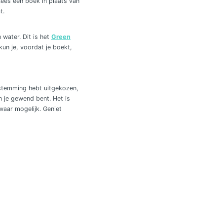
Lees een boek in plaats van
t.
water. Dit is het
Green
kun je, voordat je boekt,
estemming hebt uitgekozen,
n je gewend bent. Het is
waar mogelijk. Geniet