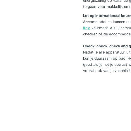
energiezuinig op vakantie g
te gaan voor makkelijk en de
Let op internationaal keur
Accommodaties kunnen een i
Key
-keurmerk. Als jij er ze
checken of de accommodati
Check, check, check and 
Nadat je alle apparatuur u
kun je duurzaam op pad. Hee
goed als je het je bewust 
vooral ook van je vakantie!