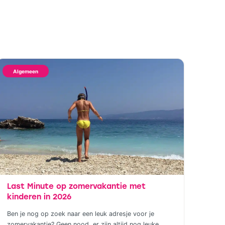
Algemeen
Last Minute op zomervakantie met
kinderen in 2026
Ben je nog op zoek naar een leuk adresje voor je
zomervakantie? Geen nood, er zijn altijd nog leuke