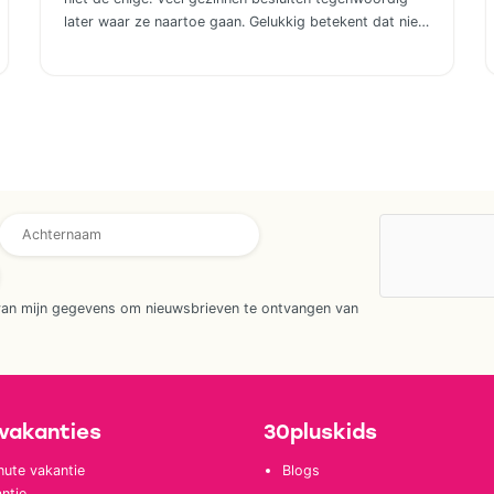
later waar ze naartoe gaan. Gelukkig betekent dat niet
dat je genoegen hoeft te nemen met de laatste restjes
of een vakantie die eigenlijk niet helemaal bij jullie past.
Wie houdt van het buitenleven, maar niet wil slepen
met tentstokken, […]
van mijn gegevens om nieuwsbrieven te ontvangen van
vakanties
30pluskids
nute vakantie
Blogs
ntie