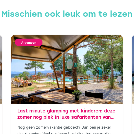
Misschien ook leuk om te lezen
Algemeen
Last minute glamping met kinderen: deze
zomer nog plek in luxe safaritenten van
Vodatent en Tendi
Nog geen zomervakantie geboekt? Dan ben je zeker
niet de enige. Veel gezinnen besluiten tegenwoordig