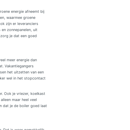
groene energie afneemt bij
aten, waarmee groene
k zijn er leveranciers
 en zonnepanelen, uit
 zorg je dat een goed
 veel meer energie dan
aat. Vakantiegangers
ssen het uitzetten van een
ker wel in het stopcontact
. Ook je vriezer, koelkast
 alleen maar heel veel
 dat je de boiler goed laat
. Dat is weer gemakkelijk