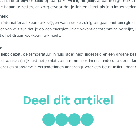
aan. Let er bijvoorbeeld op dat je zo weinig mogelijk apparaten gebruikt. 
 tv aan te zetten, en zorg ervoor dat je lichten uitzet als je ruimtes verlaa
merk
nternationaal keurmerk krijgen wanneer ze zuinig omgaan met energie en 
ker van wilt zijn dat je op een energiezuinige vakantiebestemming verblijft, 
e het Green Key-keurmerk heeft.
go
it hebt gezet, de temperatuur in huis lager hebt ingesteld en een groene b
l waarschijnlijk lukt het je niet zomaar om alles ineens anders te doen da
wordt en stapsgewijs veranderingen aanbrengt voor een beter milieu, daar 
Deel dit artikel