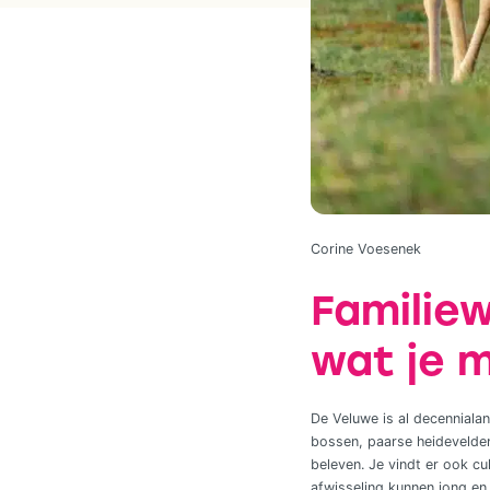
Corine Voesenek
Familie
wat je 
De Veluwe is al decennialan
bossen, paarse heidevelden
beleven. Je vindt er ook cu
afwisseling kunnen jong en