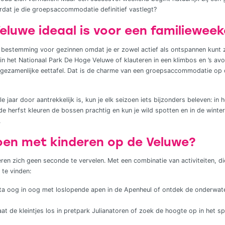
rdat je die groepsaccommodatie definitief vastlegt?
luwe ideaal is voor een familiewee
bestemming voor gezinnen omdat je er zowel actief als ontspannen kunt z
in het Nationaal Park De Hoge Veluwe of klauteren in een klimbos en ’s avo
gezamenlijke eettafel. Dat is de charme van een groepsaccommodatie op d
 jaar door aantrekkelijk is, kun je elk seizoen iets bijzonders beleven: in
n de herfst kleuren de bossen prachtig en kun je wild spotten en in de win
.
oen met kinderen op de Veluwe?
en zich geen seconde te vervelen. Met een combinatie van activiteiten, di
s te vinden:
ta oog in oog met loslopende apen in de Apenheul of ontdek de onderwate
aat de kleintjes los in pretpark Julianatoren of zoek de hoogte op in het s