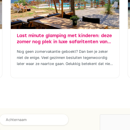
Last minute glamping met kinderen: deze
zomer nog plek in luxe safaritenten van
Vodatent en Tendi
Nog geen zomervakantie geboekt? Dan ben je zeker
niet de enige. Veel gezinnen besluiten tegenwoordig
later waar ze naartoe gaan. Gelukkig betekent dat niet
dat je genoegen hoeft te nemen met de laatste restjes
of een vakantie die eigenlijk niet helemaal bij jullie past.
Wie houdt van het buitenleven, maar niet wil slepen
met tentstokken, […]