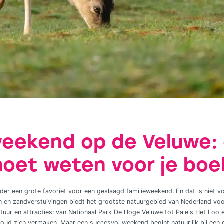
weekend op de Veluwe: 
moet weten voor je boe
der een grote favoriet voor een geslaagd familieweekend. En dat is niet vo
 en zandverstuivingen biedt het grootste natuurgebied van Nederland voor 
ltuur en attracties: van Nationaal Park De Hoge Veluwe tot Paleis Het Loo e
 oud zich vermaken. Maar een succesvol weekend begint natuurlijk bij een