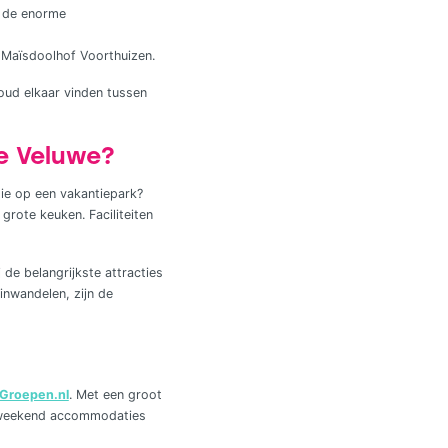
p de enorme
t Maïsdoolhof Voorthuizen.
oud elkaar vinden tussen
de Veluwe?
ie op een vakantiepark?
rote keuken. Faciliteiten
 de belangrijkste attracties
inwandelen, zijn de
Groepen.nl
. Met een groot
ilieweekend accommodaties