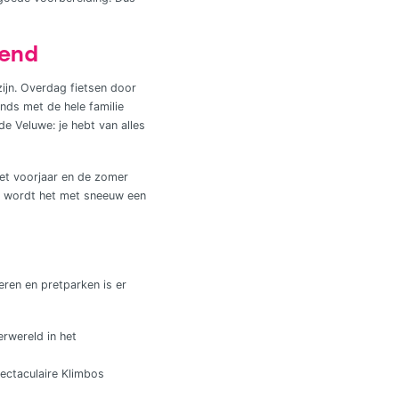
kend
ijn. Overdag fietsen door
nds met de hele familie
e Veluwe: je hebt van alles
 het voorjaar en de zomer
ter wordt het met sneeuw een
eren en pretparken is er
rwereld in het
pectaculaire Klimbos