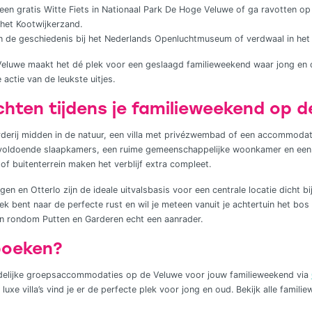
een gratis Witte Fiets in Nationaal Park De Hoge Veluwe of ga ravotten o
 het Kootwijkerzand.
 in de geschiedenis bij het Nederlands Openluchtmuseum of verdwaal in he
Veluwe maakt het dé plek voor een geslaagd familieweekend waar jong en 
 actie van de leukste uitjes.
hten tijdens je familieweekend op 
rderij midden in de natuur, een villa met privézwembad of een accommodat
p voldoende slaapkamers, een ruime gemeenschappelijke woonkamer en een g
of buitenterrein maken het verblijf extra compleet.
n en Otterlo zijn de ideale uitvalsbasis voor een centrale locatie dicht bij
ek bent naar de perfecte rust en wil je meteen vanuit je achtertuin het bos 
en rondom Putten en Garderen echt een aanrader.
 boeken?
endelijke groepsaccommodaties op de Veluwe voor jouw familieweekend via
luxe villa’s vind je er de perfecte plek voor jong en oud. Bekijk alle fam