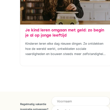
Je kind leren omgaan met geld: zo begin
je al op jonge leeftijd
Kinderen leren elke dag nieuwe dingen. Ze ontdekken
hoe de wereld werkt, ontwikkelen sociale
vaardigheden en bouwen steeds meer zelfstandigheid
op. Geld hoort daar uiteindelijk ook bij. Door al op
jonge leeftijd aandacht te besteden aan financiële
opvoeding, help je kinderen om later bewuste keuzes
te maken. Dat hoeft helemaal niet ingewikkeld te zijn;
juist […]
E-mailadres overeenkomst *
Regelmatig vakantie
inspiratie ontvangen?