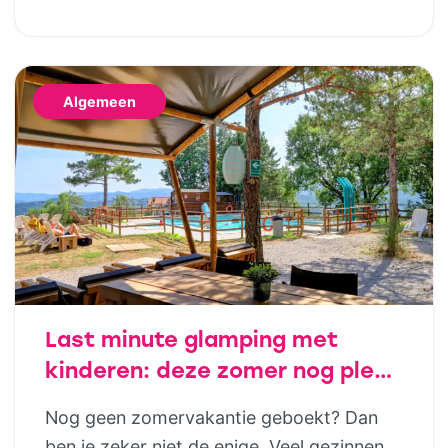
Geld hoort daar uiteindelijk ook bij. Door
al op jonge leeftijd aandacht te besteden
aan financiële opvoeding, help je kinderen
Algemeen
om later bewuste keuzes te maken. Dat
hoeft helemaal niet ingewikkeld te zijn;
juist […]
Last minute glamping met
kinderen: deze zomer nog plek
in luxe safaritenten van
Nog geen zomervakantie geboekt? Dan
Vodatent en Tendi
ben je zeker niet de enige. Veel gezinnen