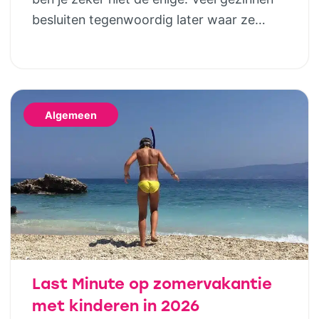
besluiten tegenwoordig later waar ze
naartoe gaan. Gelukkig betekent dat niet
dat je genoegen hoeft te nemen met de
laatste restjes of een vakantie die eigenlijk
niet helemaal bij jullie past. Wie houdt van
Algemeen
het buitenleven, maar niet wil slepen met
tentstokken, […]
Last Minute op zomervakantie
met kinderen in 2026