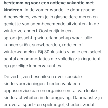
speelruimte en de Berghuttuin zijn dé
bestemming voor een actieve vakantie met
zodat je meer dan voldoende tijd hebt om
ontmoetingsplekken voor de kids in de
kinderen.
In de zomer wandel je door groene
pauzes te nemen en te genieten van de
Berghut. En er is bijna altijd wel een
Alpenweides, zwem je in glasheldere meren en
uitzichten. Daarnaast loop je door
leeftijdgenootje in de Berghut. Bouw na je
geniet je van adembenemende uitzichten. In de
bepakking en het klimmen wat minder snel
skidag een sneeuwpop in de tuin en speelt
winter verandert Oostenrijk in een
dan je gewend bent. En neem vooral ook
een potje tafelvoetbal of doe een spelletje
sprookjesachtig winterlandschap waar jullie
genoeg pauzes te genieten bij beekjes.
met elkaar. En in de zomer kun je
kunnen skiën, snowboarden, rodelen of
OOK VOOR KLEINERE KINDEREN De
badmintonnen, voetballen, spelen in de
winterwandelen. Bij 30pluskids vind je een select
huttentochten kun je maken met kinderen
boomhut of weervolven bij het kampvuur,
aantal accommodaties die volledig zijn ingericht
van alle leeftijden. Zijn jullie nog niet moe?
noem maar op. DE APPARTMENTEN Alle 6
op gezellige kindervakanties.
Per dag kun je zelf nog een extra topje
appartementen – in Berghutsfeer met veel
‘pakken’. Zoals beschreven in de
De verblijven beschikken over speciale
hout, wol en ruit – hebben een
verschillende ebooks. WAT NEEM JE MEE
kindervoorzieningen, bieden vaak een
woonkamer, slaapkamer(s) en badkamer
Een stevige rugzak met kleding, eten voor
oppasservice aan en organiseren tal van leuke
met toilet en douche. Elke woonkamer
overdag, toiletspullen én een lakenzak per
kinderactiviteiten in de omgeving. Daarnaast zijn
heeft een Oostenrijkse eethoek, een
persoon (verplicht in berghutten). Kids
er overal sport- en spelmogelijkheden, zodat
chillbank en fijne complete keuken. Je