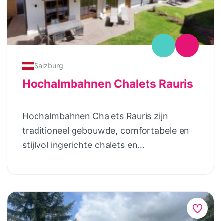
Salzburg
Hochalmbahnen Chalets Rauris
Hochalmbahnen Chalets Rauris zijn
traditioneel gebouwde, comfortabele en
stijlvol ingerichte chalets en
appartementen in het Rausisertal. In het
hart van het Nationaal Park Hohe Tauern
ligt het pittoreske bergdorpje Rauris. Met
een uitzonderlijke hoogte (950 meter
boven de zeespiegel), het fantastische