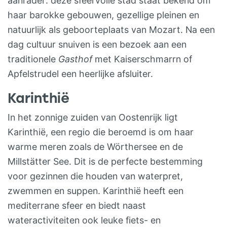
aanrader: deze sfeervolle stad staat bekend om
krokusvakantie) de bergen in volle teugen
haar barokke gebouwen, gezellige pleinen en
kunt beleven.
natuurlijk als geboorteplaats van Mozart. Na een
dag cultuur snuiven is een bezoek aan een
traditionele
Gasthof
met Kaiserschmarrn of
Apfelstrudel een heerlijke afsluiter.
Karinthië
In het zonnige zuiden van Oostenrijk ligt
Karinthië, een regio die beroemd is om haar
warme meren zoals de Wörthersee en de
Millstätter See. Dit is de perfecte bestemming
voor gezinnen die houden van waterpret,
zwemmen en suppen. Karinthië heeft een
mediterrane sfeer en biedt naast
wateractiviteiten ook leuke fiets- en