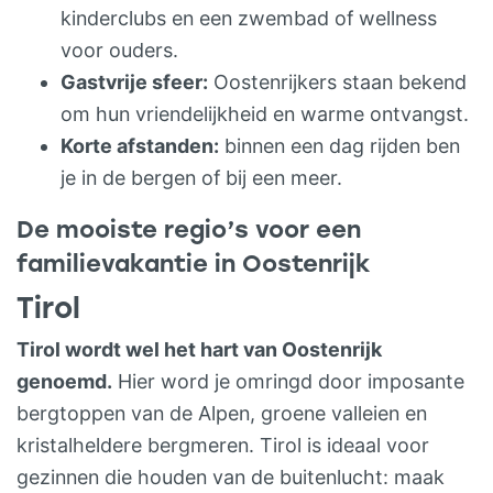
max. 4 gezinsleden) GEZAMENLIJKE
kinderclubs en een zwembad of wellness
geen berggids of reisleider nodig hebt, is
RUIMTES Naast je fijne appartement kun
voor ouders.
deze tocht – in vergelijking met
je als gezin gebruik maken van: de
Gastvrije sfeer:
Oostenrijkers staan bekend
georganiseerde tochten – veel goedkoper.
speelruimte voor de kids de Stube: de
om hun vriendelijkheid en warme ontvangst.
7. De tocht is helemaal gericht op
gezamenlijke ruimte vol knusse zithoekjes
Korte afstanden:
binnen een dag rijden ben
gezinnen.
met houtkachel en spelletjes (voor het
je in de bergen of bij een meer.
hele gezin) de Berghuttuin met
De mooiste regio’s voor een
panaramauitzicht op de bergen,
familievakantie in Oostenrijk
loungeterras, met picknickbanken om in
Tirol
het zonnetje te genieten van jullie ontbijt
of avondeten en met een groot grasveld
Tirol wordt wel het hart van Oostenrijk
waar met hartelust gespeelt kan worden
genoemd.
Hier word je omringd door imposante
en waar je sneeuwpoppen kunt maken of
bergtoppen van de Alpen, groene valleien en
kunt sleeën in de winter het Schuhraum:
kristalheldere bergmeren. Tirol is ideaal voor
de plek weer je binnenkomt in de Berghut
gezinnen die houden van de buitenlucht: maak