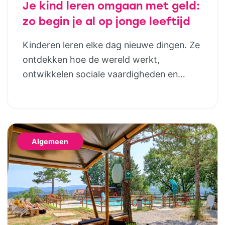
Je kind leren omgaan met geld:
zo begin je al op jonge leeftijd
Kinderen leren elke dag nieuwe dingen. Ze
ontdekken hoe de wereld werkt,
ontwikkelen sociale vaardigheden en
bouwen steeds meer zelfstandigheid op.
Geld hoort daar uiteindelijk ook bij. Door
al op jonge leeftijd aandacht te besteden
aan financiële opvoeding, help je kinderen
Algemeen
om later bewuste keuzes te maken. Dat
hoeft helemaal niet ingewikkeld te zijn;
juist […]