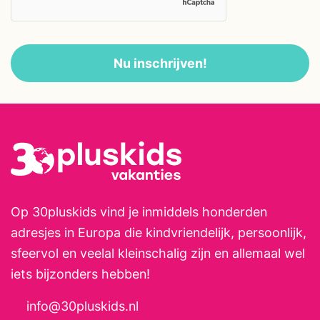
Nu inschrijven!
Op 30pluskids vind je inmiddels honderden
adresjes in Europa die kindvriendelijk, persoonlijk,
sfeervol en veelal kleinschalig zijn en allemaal wel
iets bijzonders hebben!
info@30pluskids.nl