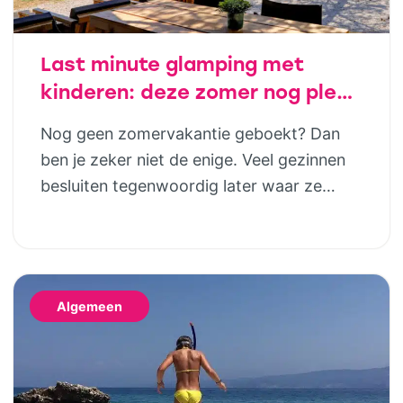
Last minute glamping met
kinderen: deze zomer nog plek
in luxe safaritenten van
Nog geen zomervakantie geboekt? Dan
Vodatent en Tendi
ben je zeker niet de enige. Veel gezinnen
besluiten tegenwoordig later waar ze
naartoe gaan. Gelukkig betekent dat niet
dat je genoegen hoeft te nemen met de
laatste restjes of een vakantie die eigenlijk
niet helemaal bij jullie past. Wie houdt van
Algemeen
het buitenleven, maar niet wil slepen met
tentstokken, […]