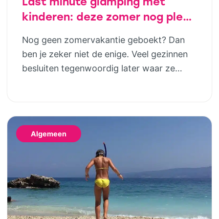
Last minute glamping met
kinderen: deze zomer nog plek
in luxe safaritenten van
Nog geen zomervakantie geboekt? Dan
Vodatent en Tendi
ben je zeker niet de enige. Veel gezinnen
besluiten tegenwoordig later waar ze
naartoe gaan. Gelukkig betekent dat niet
dat je genoegen hoeft te nemen met de
laatste restjes of een vakantie die eigenlijk
niet helemaal bij jullie past. Wie houdt van
Algemeen
het buitenleven, maar niet wil slepen met
tentstokken, […]