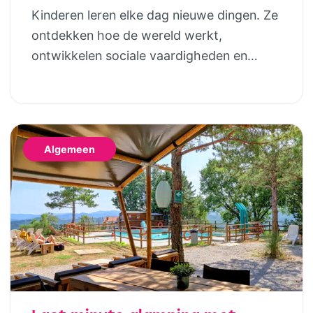
Kinderen leren elke dag nieuwe dingen. Ze
ontdekken hoe de wereld werkt,
ontwikkelen sociale vaardigheden en
bouwen steeds meer zelfstandigheid op.
Geld hoort daar uiteindelijk ook bij. Door
al op jonge leeftijd aandacht te besteden
aan financiële opvoeding, help je kinderen
Algemeen
om later bewuste keuzes te maken. Dat
hoeft helemaal niet ingewikkeld te zijn;
juist […]