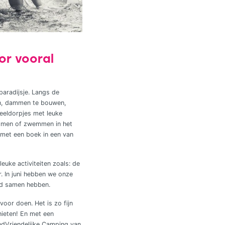
or vooral
aradijsje. Langs de
en, dammen te bouwen,
peeldorpjes met leuke
bomen of zwemmen in het
 met een boek in een van
euke activiteiten zoals: de
. In juni hebben we onze
jd samen hebben.
oor doen. Het is zo fijn
nieten! En met een
ndVriendelijke Camping van