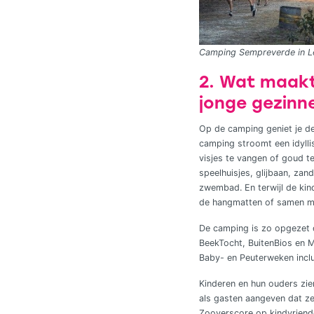
Camping Sempreverde in Le
2. Wat maakt 
jonge gezinn
Op de camping geniet je de
camping stroomt een idyll
visjes te vangen of goud t
speelhuisjes, glijbaan, za
zwembad. En terwijl de kin
de hangmatten of samen me
De camping is zo opgezet da
BeekTocht, BuitenBios en M
Baby- en Peuterweken inclu
Kinderen en hun ouders zie
als gasten aangeven dat ze
Zooverscore op kindvriend