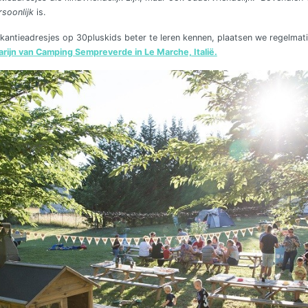
rsoonlijk
is.
antieadresjes op 30pluskids beter te leren kennen, plaatsen we regelmatig
rijn van Camping Sempreverde in Le Marche, Italië.