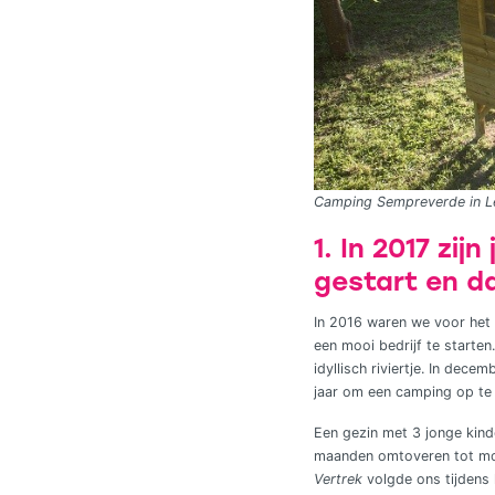
Camping Sempreverde in Le
1. In 2017 zi
gestart en d
In 2016 waren we voor het e
een mooi bedrijf te start
idyllisch riviertje. In dec
jaar om een camping op te
Een gezin met 3 jonge kinde
maanden omtoveren tot moo
Vertrek
volgde ons tijdens h