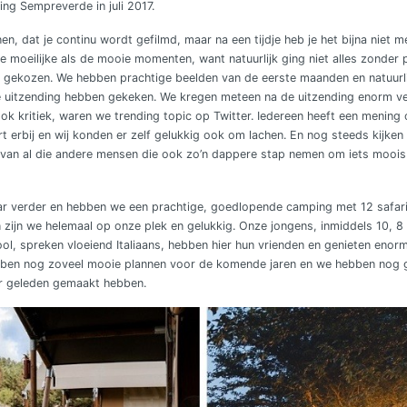
ng Sempreverde in juli 2017.
nen, dat je continu wordt gefilmd, maar na een tijdje heb je het bijna niet m
de moeilijke als de mooie momenten, want natuurlijk ging niet alles zonde
n gekozen. We hebben prachtige beelden van de eerste maanden en natuurlij
e uitzending hebben gekeken. We kregen meteen na de uitzending enorm ve
ook kritiek, waren we trending topic op Twitter. Iedereen heeft een mening
rt erbij en wij konden er zelf gelukkig ook om lachen. En nog steeds kijke
van al die andere mensen die ook zo’n dappere stap nemen om iets moois t
jaar verder en hebben we een prachtige, goedlopende camping met 12 safar
 zijn we helemaal op onze plek en gelukkig. Onze jongens, inmiddels 10, 8
l, spreken vloeiend Italiaans, hebben hier hun vrienden en genieten enorm 
bben nog zoveel mooie plannen voor de komende jaren en we hebben nog 
ar geleden gemaakt hebben.