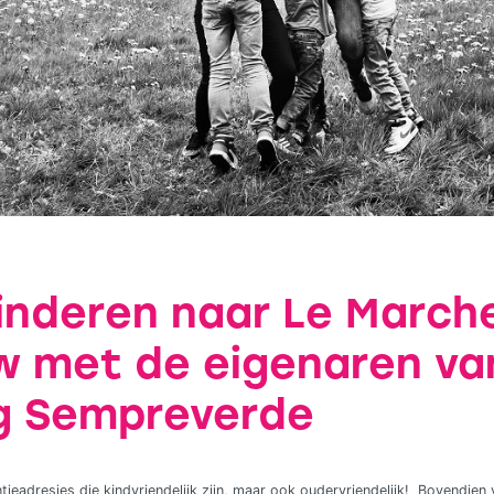
kinderen naar Le March
ew met de eigenaren va
g Sempreverde
ntieadresjes die kindvriendelijk zijn, maar ook oudervriendelijk! Bovendien v