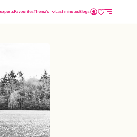
sexperts
Favourites
Thema’s
Last minutes
Blogs