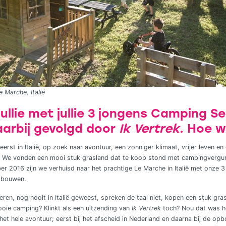
 Marche, Italië
jn jullie met jullie 3 jongens Camping
aarbij gevolgd door
Ik Vertrek
. Hoe 
erst in Italië, op zoek naar avontuur, een zonniger klimaat, vrijer leven 
en. We vonden een mooi stuk grasland dat te koop stond met campingvergu
ember 2016 zijn we verhuisd naar het prachtige Le Marche in Italië met onze 
 bouwen.
ren, nog nooit in Italië geweest, spreken de taal niet, kopen een stuk gras
ie camping? Klinkt als een uitzending van
Ik Vertrek
toch? Nou dat was 
et hele avontuur; eerst bij het afscheid in Nederland en daarna bij de opbo