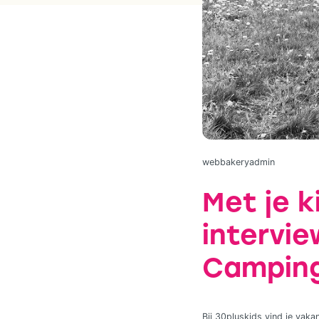
webbakeryadmin
Met je 
intervi
Campin
Bij 30pluskids vind je vaka