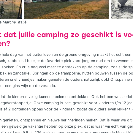
 Marche, Italië
dat jullie camping zo geschikt is vo
en?
 hele dag van het buitenleven en de groene omgeving maakt het echt een p
isch, kabbelend beekje; de favoriete plek voor jong en oud om te zwemm
e zoeken. En er is nog veel meer te ontdekken op de camping, zoals: de s
ndbak en zandtakel. Springen op de trampoline, hutten bouwen tussen de 
deren snel vriendjes maken genieten de ouders natuurlijk ook! Ontspannen
t een glas wijn op de veranda.
t de kinderen veilig kunnen spelen en ontdekken. Ook hebben we allerlei l
egaVerstoppertje. Onze camping is heel geschikt voor kinderen t/m 12 jaar
sief 2 ochtenden oppas voor de kinderen, zodat de ouders even lekker ti
n genieten, ontspannen en nieuwe herinneringen maken. Dat is waar we dit v
 een geweldige vakantie hebben op onze plek, dat is waar wij echt van ge
elijkheid van 9.9 uit 136 reviews mogen we ons ook nog eens de Meest Ki