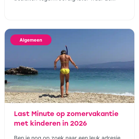
naartoe gaan. Gelukkig betekent dat niet
dat je genoegen hoeft te nemen met de
laatste restjes of een vakantie die eigenlijk
niet helemaal bij jullie past. Wie houdt van
Algemeen
het buitenleven, maar niet wil slepen met
tentstokken, […]
Last Minute op zomervakantie
met kinderen in 2026
Ben je nog op zoek naar een leuk adresje