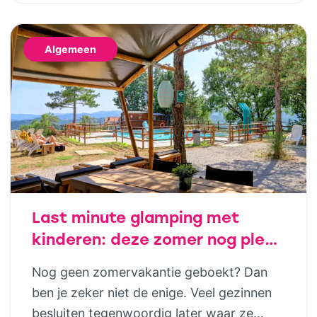
al op jonge leeftijd aandacht te besteden
aan financiële opvoeding, help je kinderen
Algemeen
om later bewuste keuzes te maken. Dat
hoeft helemaal niet ingewikkeld te zijn;
juist […]
Last minute glamping met
kinderen: deze zomer nog plek
in luxe safaritenten van
Nog geen zomervakantie geboekt? Dan
Vodatent en Tendi
ben je zeker niet de enige. Veel gezinnen
besluiten tegenwoordig later waar ze