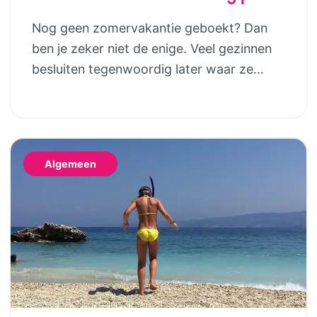
in luxe safaritenten van
Nog geen zomervakantie geboekt? Dan
Vodatent en Tendi
ben je zeker niet de enige. Veel gezinnen
besluiten tegenwoordig later waar ze
naartoe gaan. Gelukkig betekent dat niet
dat je genoegen hoeft te nemen met de
laatste restjes of een vakantie die eigenlijk
niet helemaal bij jullie past. Wie houdt van
Algemeen
het buitenleven, maar niet wil slepen met
tentstokken, […]