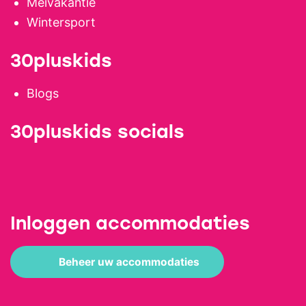
Meivakantie
Wintersport
30pluskids
Blogs
30pluskids socials
Inloggen accommodaties
Beheer uw accommodaties