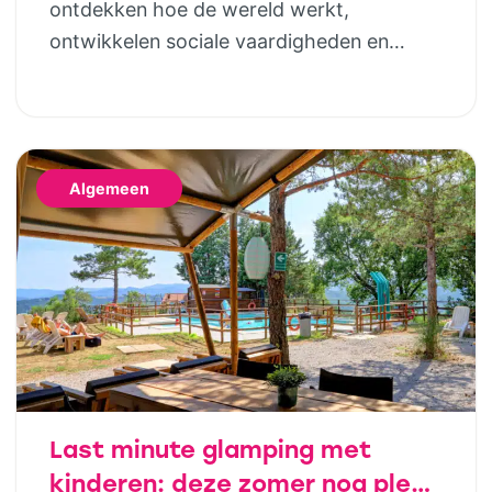
ontdekken hoe de wereld werkt,
ontwikkelen sociale vaardigheden en
bouwen steeds meer zelfstandigheid op.
Geld hoort daar uiteindelijk ook bij. Door
al op jonge leeftijd aandacht te besteden
aan financiële opvoeding, help je kinderen
Algemeen
om later bewuste keuzes te maken. Dat
hoeft helemaal niet ingewikkeld te zijn;
juist […]
Last minute glamping met
kinderen: deze zomer nog plek