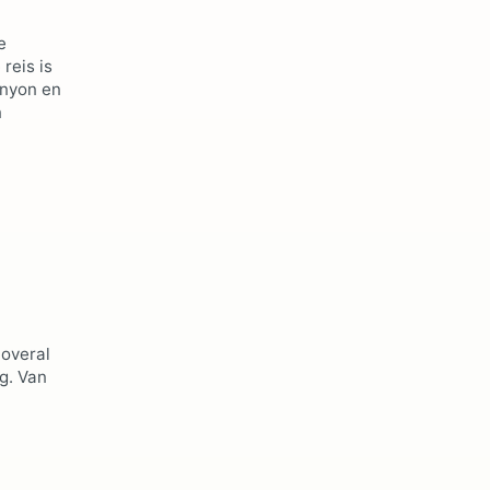
e
reis is
anyon en
n
 overal
ng. Van