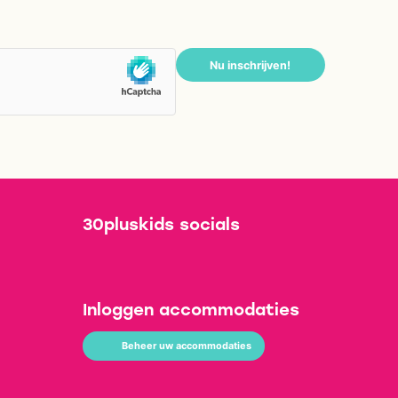
Nu inschrijven!
30pluskids socials
Inloggen accommodaties
Beheer uw accommodaties