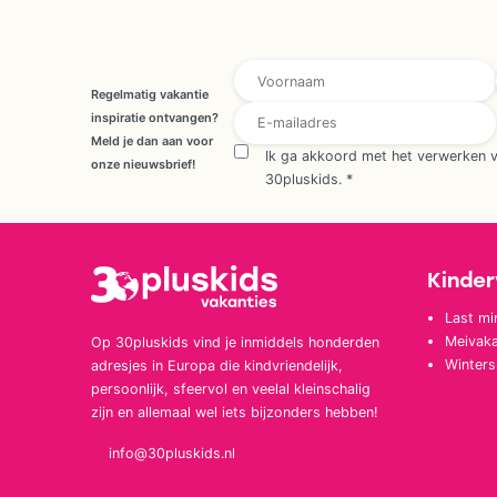
overeenkomst * Voornaam
Regelmatig vakantie
inspiratie ontvangen?
Meld je dan aan voor
Ik ga akkoord met het verwerken 
onze nieuwsbrief!
30pluskids.
*
Kinder
Last mi
Meivaka
Op 30pluskids vind je inmiddels honderden
Winters
adresjes in Europa die kindvriendelijk,
persoonlijk, sfeervol en veelal kleinschalig
zijn en allemaal wel iets bijzonders hebben!
info@30pluskids.nl