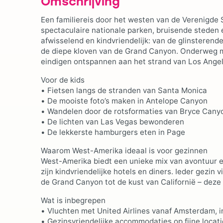
Omschrijving
Een familiereis door het westen van de Verenigde 
spectaculaire nationale parken, bruisende steden e
afwisselend en kindvriendelijk: van de glinsterend
de diepe kloven van de Grand Canyon. Onderweg ma
eindigen ontspannen aan het strand van Los Angel
Voor de kids
• Fietsen langs de stranden van Santa Monica
• De mooiste foto’s maken in Antelope Canyon
• Wandelen door de rotsformaties van Bryce Cany
• De lichten van Las Vegas bewonderen
• De lekkerste hamburgers eten in Page
Waarom West-Amerika ideaal is voor gezinnen
West-Amerika biedt een unieke mix van avontuur en
zijn kindvriendelijke hotels en diners. Ieder gezin 
de Grand Canyon tot de kust van Californië – deze r
Wat is inbegrepen
• Vluchten met United Airlines vanaf Amsterdam, i
• Gezinsvriendelijke accommodaties op fijne locat