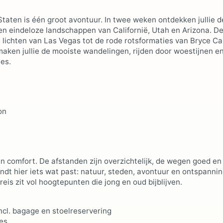
Staten is één groot avontuur. In twee weken ontdekken jullie d
n eindeloze landschappen van Californië, Utah en Arizona. De 
e lichten van Las Vegas tot de rode rotsformaties van Bryce C
ken jullie de mooiste wandelingen, rijden door woestijnen e
es.
on
 comfort. De afstanden zijn overzichtelijk, de wegen goed en
vindt hier iets wat past: natuur, steden, avontuur en ontspanni
eis zit vol hoogtepunten die jong en oud bijblijven.
ncl. bagage en stoelreservering
ies