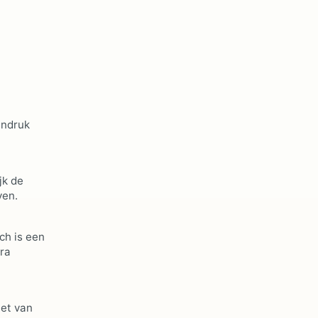
indruk
jk de
ven.
ch is een
tra
iet van