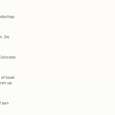
andschap
n. De
 Colorado
 of boek
eren op
f een