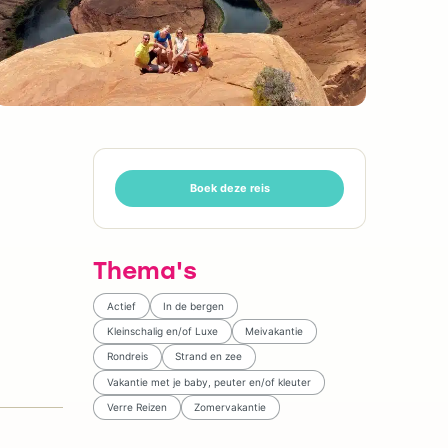
Boek deze reis
Thema's
Actief
In de bergen
Kleinschalig en/of Luxe
Meivakantie
Rondreis
Strand en zee
Vakantie met je baby, peuter en/of kleuter
Verre Reizen
Zomervakantie