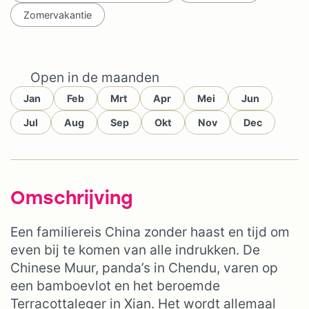
Zomervakantie
Open in de maanden
Jan
Feb
Mrt
Apr
Mei
Jun
Jul
Aug
Sep
Okt
Nov
Dec
Omschrijving
Een familiereis China zonder haast en tijd om
even bij te komen van alle indrukken. De
Chinese Muur, panda’s in Chendu, varen op
een bamboevlot en het beroemde
Terracottaleger in Xian. Het wordt allemaal