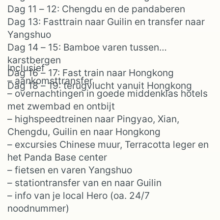
Dag 11 – 12: Chengdu en de pandaberen
Dag 13: Fasttrain naar Guilin en transfer naar
Yangshuo
Dag 14 – 15: Bamboe varen tussen
karstbergen
Inclusief
Dag 16 – 17: Fast train naar Hongkong
– aankomsttransfer
Dag 18 – 19: terugvlucht vanuit Hongkong
– overnachtingen in goede middenklas hotels
met zwembad en ontbijt
– highspeedtreinen naar Pingyao, Xian,
Chengdu, Guilin en naar Hongkong
– excursies Chinese muur, Terracotta leger en
het Panda Base center
– fietsen en varen Yangshuo
– stationtransfer van en naar Guilin
– info van je local Hero (oa. 24/7
noodnummer)