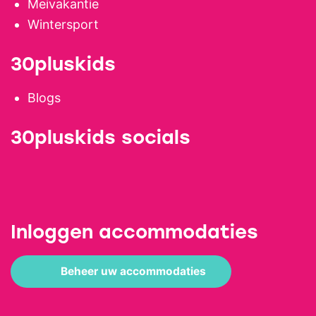
Meivakantie
Wintersport
30pluskids
Blogs
30pluskids socials
Inloggen accommodaties
Beheer uw accommodaties