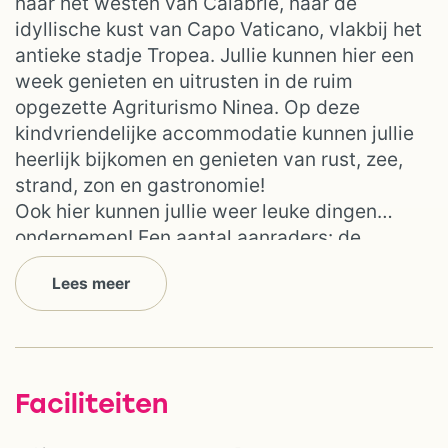
naar het westen van Calabrië, naar de
idyllische kust van Capo Vaticano, vlakbij het
antieke stadje Tropea. Jullie kunnen hier een
week genieten en uitrusten in de ruim
opgezette Agriturismo Ninea. Op deze
kindvriendelijke accommodatie kunnen jullie
heerlijk bijkomen en genieten van rust, zee,
strand, zon en gastronomie!
Ook hier kunnen jullie weer leuke dingen
ondernemen! Een aantal aanraders: de
pittoreske plaats Pizzo, de prachtige
Lees meer
strandjes en baaien van Capo Vaticano,
Reggio Calabria en zijn museum met de
bronzen van Riace, een boot huren, het
vissersdorpje Scilla, een duik- of zeilcursus
volgen, een dagtocht naar de Eolische
Faciliteiten
eilanden.