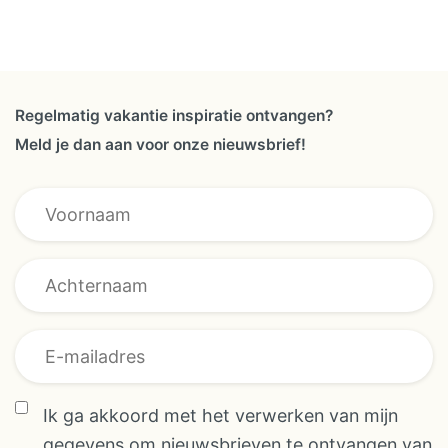
Het landgoed biedt een
magistraal uitzicht over heel
Capo Vaticano en de zee. In
totaal zijn er 28 driekamer
Regelmatig vakantie inspiratie ontvangen?
appartementen van 60 m²,
Meld je dan aan voor onze nieuwsbrief!
geschikt voor maximaal 5
personen. De appartementen zijn
* * E-mailadres
verdeeld in 4 categorieën: –
Deluxe Lodge (gerenoveerd in
2024): deze appartementen
staan vooraan en hebben een
privé terras met zeezicht. –
Front row lodge: deze
appartementen staan vooraan
Ik ga akkoord met het verwerken van mijn
hebben een privé terras met
gegevens om nieuwsbrieven te ontvangen van