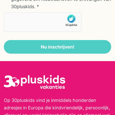
zeezicht. – Lodge with partial
30pluskids.
*
sea view: deze appartementen
staan vooraan hebben een privé
terras met gedeeltelijk zeezicht.
– Lodge in the park: deze
appartementen een privé terras
en uitzicht op het platteland. De
Nu inschrijven!
vakantiewoningen hebben een
woonkamer met eettafel, stoelen
en een bedbank. Verder is er een
eenvoudige open keuken. De
appartementen hebben 2
slaapkamers (waarvan 1 met
losse bedden). De badkamer
Op 30pluskids vind je inmiddels honderden
beschikt over een douche en
adresjes in Europa die kindvriendelijk, persoonlijk,
toilet. Aan de voorkant van het