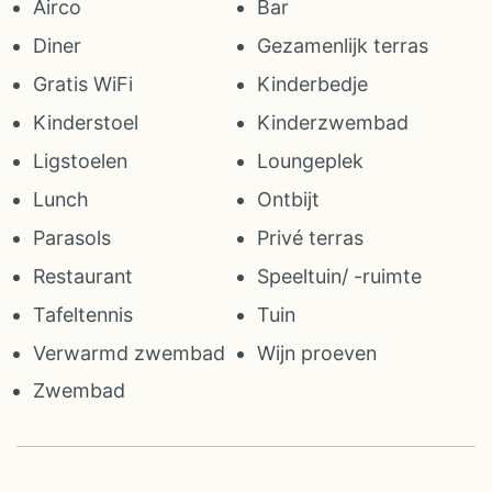
Airco
Bar
Diner
Gezamenlijk terras
Gratis WiFi
Kinderbedje
Kinderstoel
Kinderzwembad
Ligstoelen
Loungeplek
Lunch
Ontbijt
Parasols
Privé terras
Restaurant
Speeltuin/ -ruimte
Tafeltennis
Tuin
Verwarmd zwembad
Wijn proeven
Zwembad