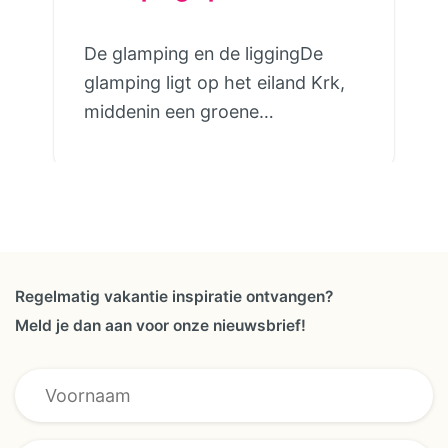
De glamping en de liggingDe
glamping ligt op het eiland Krk,
middenin een groene
olijfboomgaard. Er zijn slechts 9
tenten, allemaal apart geplaatst
zodat je volop privacy en
comfort hebt. Slingerende
paadjes lopen door het terrein en
een klein beekje stroomt er
Regelmatig vakantie inspiratie ontvangen?
rustig doorheen. Auto’s blijven
Meld je dan aan voor onze nieuwsbrief!
aan de rand van het terrein,
waardoor het hier veilig, stil en
ontspannen voelt. Je hebt alle
ruimte om je eigen plekje te