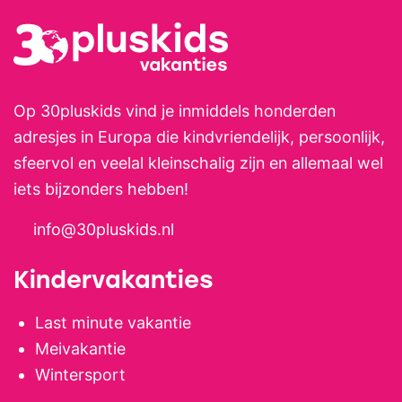
Buiten vind je een fijn terras waar
je samen kunt eten of gewoon
even kunt zitten en genieten van
de rust. Voor kinderen een waar
Op 30pluskids vind je inmiddels honderden
paradijsDeze glamping is echt
adresjes in Europa die kindvriendelijk, persoonlijk,
een paradijs voor gezinnen.
sfeervol en veelal kleinschalig zijn en allemaal wel
Kinderen hebben hier alle ruimte
iets bijzonders hebben!
om vrij te spelen. Ze vermaken
info@30pluskids.nl
zich bij de zwembaden die bij de
tenten liggen, spelen rondom de
Kindervakanties
kreek of ontdekken het terrein
samen met nieuwe
Last minute vakantie
vakantievriendjes. Alles is veilig,
Meivakantie
overzichtelijk en verzorgd,
Wintersport
waardoor jij als ouder met een