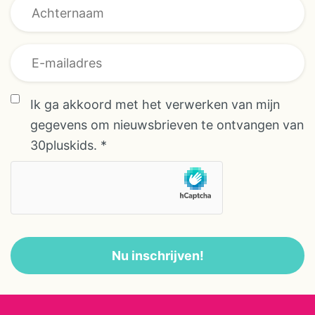
vinden en echt tot rust te komen.
De accommodatiesDe
glampingtenten zijn volledig
overeenkomst *
ingericht en van alle gemakken
*
voorzien. Er zijn tenten voor
Ik ga akkoord met het verwerken van mijn
maximaal 5 personen en tenten
gegevens om nieuwsbrieven te ontvangen van
voor maximaal 4 personen. Elke
30pluskids.
*
tent beschikt over comfortabele
bedden met beddengoed,
handdoeken en een eigen
badkamer met douche, toilet en
wastafel. De keuken is compleet
ingericht met onder andere een
Nu inschrijven!
vaatwasser, koelkast en
magnetron. Daarnaast is er airco,
gratis wifi en een satelliet-tv.