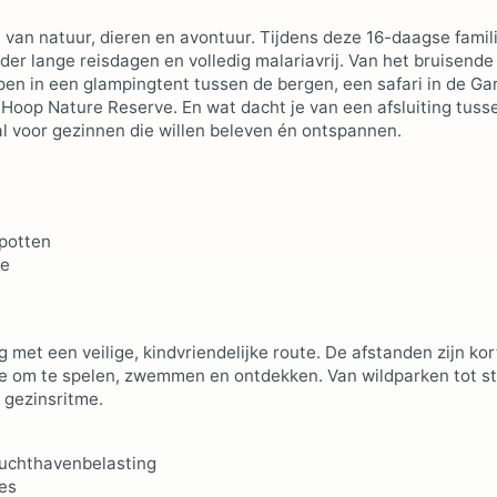
 van natuur, dieren en avontuur. Tijdens deze 16-daagse famil
nder lange reisdagen en volledig malariavrij. Van het bruisende
apen in een glampingtent tussen de bergen, een safari in de Ga
Hoop Nature Reserve. En wat dacht je van een afsluiting tuss
al voor gezinnen die willen beleven én ontspannen.
spotten
ve
et een veilige, kindvriendelijke route. De afstanden zijn kor
te om te spelen, zwemmen en ontdekken. Van wildparken tot s
k gezinsritme.
luchthavenbelasting
ies