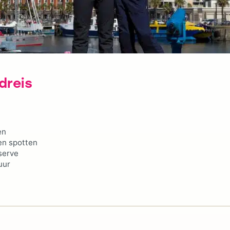
dreis
en
en spotten
serve
uur