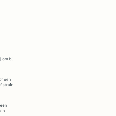
j om bij
of een
 struin
 een
ren