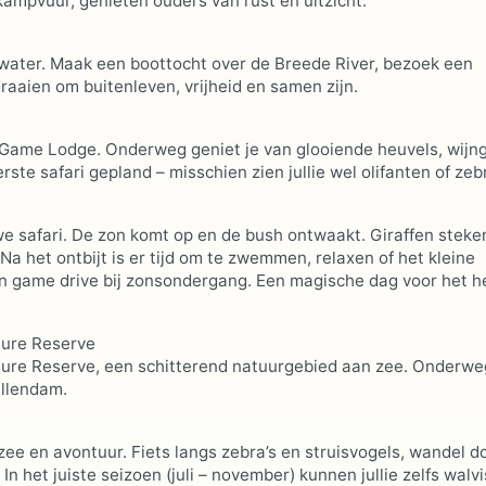
kampvuur, genieten ouders van rust en uitzicht.
t water. Maak een boottocht over de Breede River, bezoek een
raaien om buitenleven, vrijheid en samen zijn.
te Game Lodge. Onderweg geniet je van glooiende heuvels, wij
ste safari gepland – misschien zien jullie wel olifanten of zebr
we safari. De zon komt op en de bush ontwaakt. Giraffen steke
Na het ontbijt is er tijd om te zwemmen, relaxen of het kleine
en game drive bij zonsondergang. Een magische dag voor het h
ure Reserve
Nature Reserve, een schitterend natuurgebied aan zee. Onderwe
ellendam.
ee en avontuur. Fiets langs zebra’s en struisvogels, wandel d
n het juiste seizoen (juli – november) kunnen jullie zelfs walv