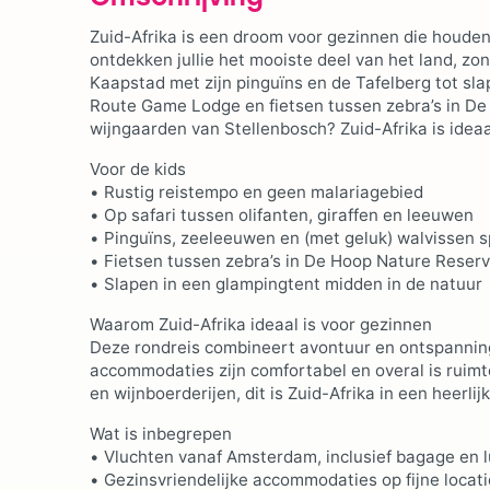
Zuid-Afrika is een droom voor gezinnen die houden
ontdekken jullie het mooiste deel van het land, zo
Kaapstad met zijn pinguïns en de Tafelberg tot sl
Route Game Lodge en fietsen tussen zebra’s in De 
wijngaarden van Stellenbosch? Zuid-Afrika is idea
Voor de kids
• Rustig reistempo en geen malariagebied
• Op safari tussen olifanten, giraffen en leeuwen
• Pinguïns, zeeleeuwen en (met geluk) walvissen 
• Fietsen tussen zebra’s in De Hoop Nature Reser
• Slapen in een glampingtent midden in de natuur
Waarom Zuid-Afrika ideaal is voor gezinnen
Deze rondreis combineert avontuur en ontspanning m
accommodaties zijn comfortabel en overal is ruim
en wijnboerderijen, dit is Zuid-Afrika in een heerlij
Wat is inbegrepen
• Vluchten vanaf Amsterdam, inclusief bagage en 
• Gezinsvriendelijke accommodaties op fijne locat