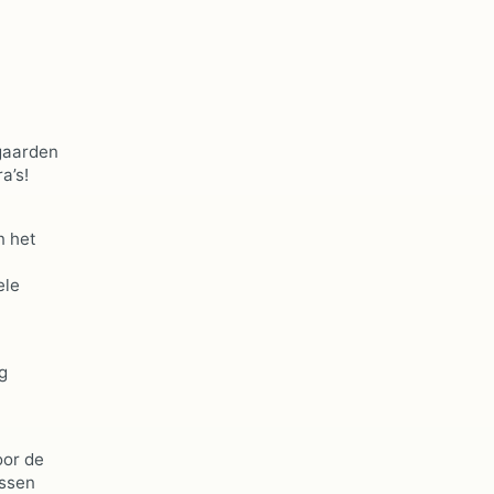
ngaarden
a’s!
n het
ele
g
oor de
issen