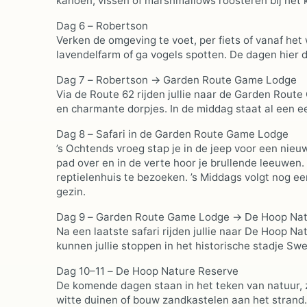
kanoën, vissen of marshmallows roosteren bij het 
Dag 6 – Robertson
Verken de omgeving te voet, per fiets of vanaf he
lavendelfarm of ga vogels spotten. De dagen hier d
Dag 7 – Robertson → Garden Route Game Lodge
Via de Route 62 rijden jullie naar de Garden Rou
en charmante dorpjes. In de middag staat al een eer
Dag 8 – Safari in de Garden Route Game Lodge
’s Ochtends vroeg stap je in de jeep voor een nieu
pad over en in de verte hoor je brullende leeuwen. 
reptielenhuis te bezoeken. ’s Middags volgt nog e
gezin.
Dag 9 – Garden Route Game Lodge → De Hoop Nat
Na een laatste safari rijden jullie naar De Hoop 
kunnen jullie stoppen in het historische stadje Sw
Dag 10–11 – De Hoop Nature Reserve
De komende dagen staan in het teken van natuur, z
witte duinen of bouw zandkastelen aan het strand. I