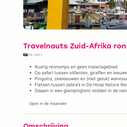
Travelnauts Zuid-Afrika ron
Alle regio's
Rustig reistempo en geen malariagebied
Op safari tussen olifanten, giraffen en leeuw
Pinguïns, zeeleeuwen en (met geluk) walviss
Fietsen tussen zebra’s in De Hoop Nature Re
Slapen in een glampingtent midden in de nat
Open in de maanden
Omschrijving