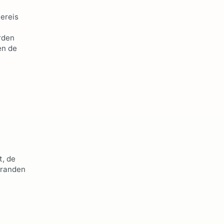
iereis
rden
en de
t, de
tranden