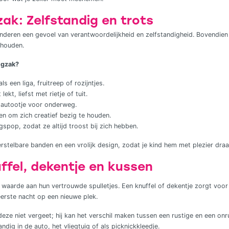
ak: Zelfstandig en trots
inderen een gevoel van verantwoordelijkheid en zelfstandigheid. Bovendien
d houden.
ugzak?
ls een liga, fruitreep of rozijntjes.
lekt, liefst met rietje of tuit.
f autootje voor onderweg.
n om zich creatief bezig te houden.
ngspop, zodat ze altijd troost bij zich hebben.
rstelbare banden en een vrolijk design, zodat je kind hem met plezier draa
ffel, dekentje en kussen
 waarde aan hun vertrouwde spulletjes. Een knuffel of dekentje zorgt voo
 eerste nacht op een nieuwe plek.
 deze niet vergeet; hij kan het verschil maken tussen een rustige en een onr
andig in de auto, het vliegtuig of als picknickkleedje.