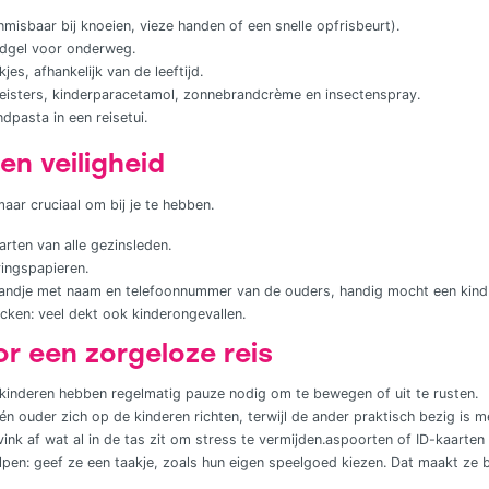
misbaar bij knoeien, vieze handen of een snelle opfrisbeurt).
dgel voor onderweg.
jes, afhankelijk van de leeftijd.
eisters, kinderparacetamol, zonnebrandcrème en insectenspray.
dpasta in een reisetui.
n veiligheid
aar cruciaal om bij je te hebben.
rten van alle gezinsleden.
ingspapieren.
bandje met naam en telefoonnummer van de ouders, handig mocht een kind
cken: veel dekt ook kinderongevallen.
or een zorgeloze reis
kinderen hebben regelmatig pauze nodig om te bewegen of uit te rusten.
één ouder zich op de kinderen richten, terwijl de ander praktisch bezig is m
vink af wat al in de tas zit om stress te vermijden.aspoorten of ID-kaarten 
en: geef ze een taakje, zoals hun eigen speelgoed kiezen. Dat maakt ze b