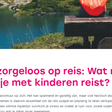
zorgeloos op reis: Wat
je met kinderen reist?
avontuur op zich. Het kan spannend en gezellig zijn, maar ook hectisch als
enemen is daarom essentieel om de reis soepel en plezierig te laten verlop
 een slimme inpaklijst voorkom je stress en creëer je rust voor zowel ouder 
voor wat je zeker moet meenemen.