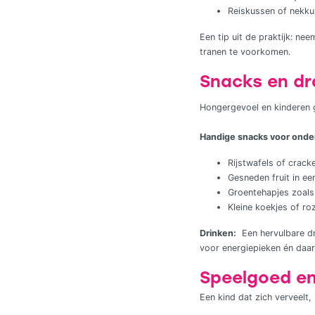
Reiskussen of nekku
Een tip uit de praktijk: ne
tranen te voorkomen.
Snacks en dra
Hongergevoel en kinderen g
Handige snacks voor ond
Rijstwafels of crack
Gesneden fruit in ee
Groentehapjes zoal
Kleine koekjes of roz
Drinken:
Een hervulbare dri
voor energiepieken én daar
Speelgoed en
Een kind dat zich verveelt,