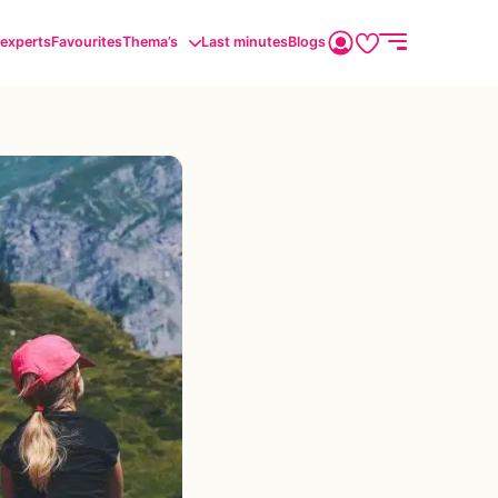
sexperts
Favourites
Thema’s
Last minutes
Blogs