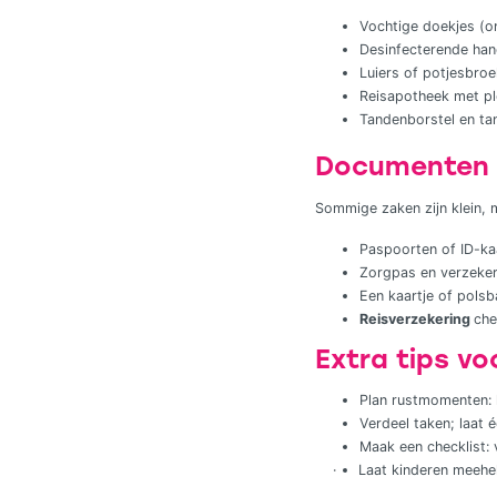
Vochtige doekjes (on
Desinfecterende han
Luiers of potjesbroek
Reisapotheek met pl
Tandenborstel en tan
Documenten e
Sommige zaken zijn klein, m
Paspoorten of ID-kaa
Zorgpas en verzeker
Een kaartje of pols
Reisverzekering
che
Extra tips vo
Plan rustmomenten: 
Verdeel taken; laat 
Maak een checklist: 
· Laat kinderen meehelp