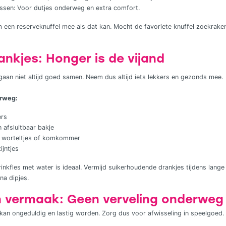
ssen: Voor dutjes onderweg en extra comfort.
em een reserveknuffel mee als dat kan. Mocht de favoriete knuffel zoekrak
nkjes: Honger is de vijand
aan niet altijd goed samen. Neem dus altijd iets lekkers en gezonds mee.
erweg:
ers
n afsluitbaar bakje
s worteltjes of komkommer
ijntjes
nkfles met water is ideaal. Vermijd suikerhoudende drankjes tijdens lange
na dipjes.
 vermaak: Geen verveling onderweg
 kan ongeduldig en lastig worden. Zorg dus voor afwisseling in speelgoed.