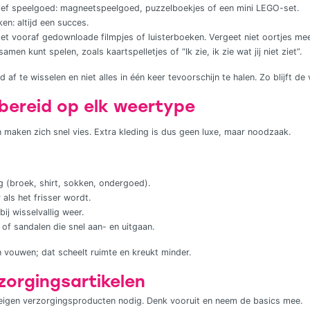
atief speelgoed: magneetspeelgoed, puzzelboekjes of een mini LEGO-set.
en: altijd een succes.
et vooraf gedownloade filmpjes of luisterboeken. Vergeet niet oortjes me
samen kunt spelen, zoals kaartspelletjes of “Ik zie, ik zie wat jij niet ziet”.
af te wisselen en niet alles in één keer tevoorschijn te halen. Zo blijft de
rbereid op elk weertype
 maken zich snel vies. Extra kleding is dus geen luxe, maar noodzaak.
g (broek, shirt, sokken, ondergoed).
 als het frisser wordt.
ij wisselvallig weer.
of sandalen die snel aan- en uitgaan.
n vouwen; dat scheelt ruimte en kreukt minder.
rzorgingsartikelen
eigen verzorgingsproducten nodig. Denk vooruit en neem de basics mee.