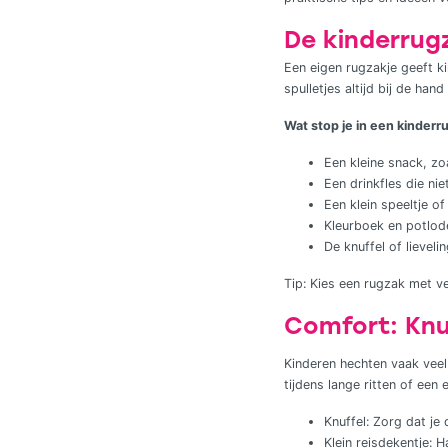
De kinderrugz
Een eigen rugzakje geeft k
spulletjes altijd bij de han
Wat stop je in een kinderr
Een kleine snack, zoa
Een drinkfles die niet 
Een klein speeltje o
Kleurboek en potlode
De knuffel of lieveli
Tip: Kies een rugzak met ve
Comfort: Knu
Kinderen hechten vaak veel
tijdens lange ritten of een
Knuffel: Zorg dat je
Klein reisdekentje: H