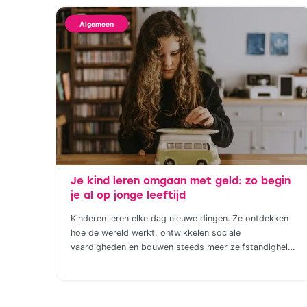
Algemeen
Je kind leren omgaan met geld: zo begin
je al op jonge leeftijd
Kinderen leren elke dag nieuwe dingen. Ze ontdekken
hoe de wereld werkt, ontwikkelen sociale
vaardigheden en bouwen steeds meer zelfstandigheid
op. Geld hoort daar uiteindelijk ook bij. Door al op
jonge leeftijd aandacht te besteden aan financiële
opvoeding, help je kinderen om later bewuste keuzes
te maken. Dat hoeft helemaal niet ingewikkeld te zijn;