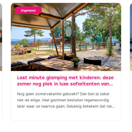
Algemeen
Last minute glamping met kinderen: deze
zomer nog plek in luxe safaritenten van
Vodatent en Tendi
Nog geen zomervakantie geboekt? Dan ben je zeker
niet de enige. Veel gezinnen besluiten tegenwoordig
later waar ze naartoe gaan. Gelukkig betekent dat niet
dat je genoegen hoeft te nemen met de laatste restjes
of een vakantie die eigenlijk niet helemaal bij jullie past.
Wie houdt van het buitenleven, maar niet wil slepen
met tentstokken, […]