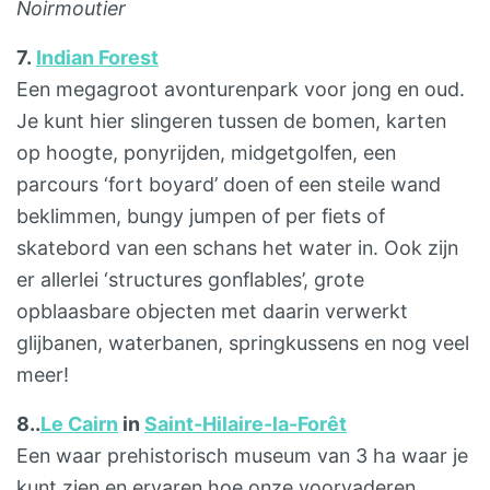
Noirmoutier
7.
Indian Forest
Een megagroot avonturenpark voor jong en oud.
Je kunt hier slingeren tussen de bomen, karten
op hoogte, ponyrijden, midgetgolfen, een
parcours ‘fort boyard’ doen of een steile wand
beklimmen, bungy jumpen of per fiets of
skatebord van een schans het water in. Ook zijn
er allerlei ‘structures gonflables’, grote
opblaasbare objecten met daarin verwerkt
glijbanen, waterbanen, springkussens en nog veel
meer!
8..
Le Cairn
in
Saint-Hilaire-la-Forêt
Een waar prehistorisch museum van 3 ha waar je
kunt zien en ervaren hoe onze voorvaderen