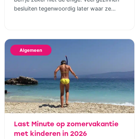
besluiten tegenwoordig later waar ze
naartoe gaan. Gelukkig betekent dat niet
dat je genoegen hoeft te nemen met de
laatste restjes of een vakantie die eigenlijk
niet helemaal bij jullie past. Wie houdt van
Algemeen
het buitenleven, maar niet wil slepen met
tentstokken, […]
Last Minute op zomervakantie
met kinderen in 2026