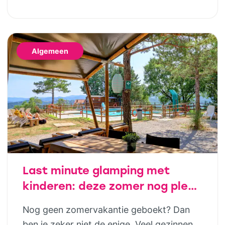
Geld hoort daar uiteindelijk ook bij. Door
al op jonge leeftijd aandacht te besteden
aan financiële opvoeding, help je kinderen
Algemeen
om later bewuste keuzes te maken. Dat
hoeft helemaal niet ingewikkeld te zijn;
juist […]
Last minute glamping met
kinderen: deze zomer nog plek
in luxe safaritenten van
Nog geen zomervakantie geboekt? Dan
Vodatent en Tendi
ben je zeker niet de enige. Veel gezinnen