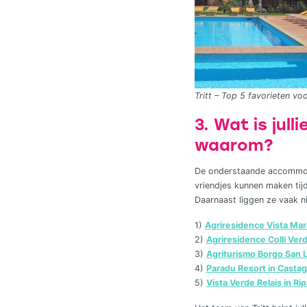
Tritt – Top 5 favorieten vo
3. Wat is jul
waarom?
De onderstaande accommodat
vriendjes kunnen maken tij
Daarnaast liggen ze vaak ni
1)
Agriresidence Vista Mare
2)
Agriresidence Colli Verdi
3)
Agriturismo Borgo San 
4)
Paradu Resort in Casta
5)
Vista Verde Relais in Rip