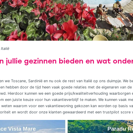
Italië
n jullie gezinnen bieden en wat onde
n we Toscane, Sardinië en nu ook de rest van Italië op ons duimpje. We b
f en hebben door de tijd heen vaak goede relaties met de eigenaren van 
d. Hierdoor kunnen we een goede prijs/kwaliteitverhouding waarborgen 
m een juiste keuze voor hun vakantieverblijf te maken. We kunnen vaak m
n weten waarom voor een vakantiewoning gekozen kan worden op basis va
ioriteit en wordt door onze klanten gewaardeerd met een trustpilot score v