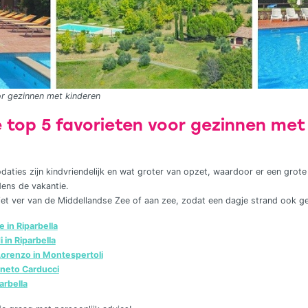
or gezinnen met kinderen
lie top 5 favorieten voor gezinnen me
ies zijn kindvriendelijk en wat groter van opzet, waardoor er een grote 
dens de vakantie.
et ver van de Middellandse Zee of aan zee, zodat een dagje strand ook gem
 in Riparbella
 in Riparbella
Lorenzo in Montespertoli
gneto Carducci
arbella