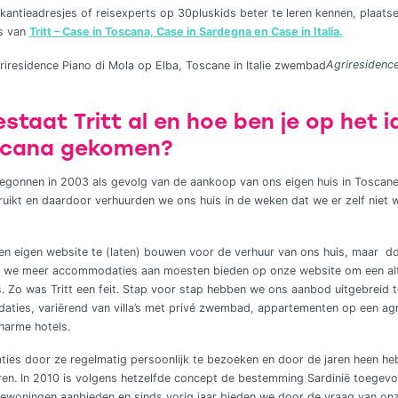
antieadresjes of reisexperts op 30pluskids beter te leren kennen, plaats
ns van
Tritt – Case in Toscana, Case in Sardegna en Case in Italia.
Agriresidence
estaat Tritt al en hoe ben je op het i
oscana gekomen?
 begonnen in 2003 als gevolg van de aankoop van ons eigen huis in Toscan
ruikt en daardoor verhuurden we ons huis in de weken dat we er zelf niet wa
een eigen website te (laten) bouwen voor de verhuur van ons huis, maar d
t we meer accommodaties aan moesten bieden op onze website om een alt
s. Zo was Tritt een feit. Stap voor stap hebben we ons aanbod uitgebreid t
ties, variërend van villa’s met privé zwembad, appartementen op een agr
harme hotels.
ies door ze regelmatig persoonlijk te bezoeken en door de jaren heen h
n. In 2010 is volgens hetzelfde concept de bestemming Sardinië toege
iewoningen aanbieden en sinds vorig jaar bieden we door de vraag van on