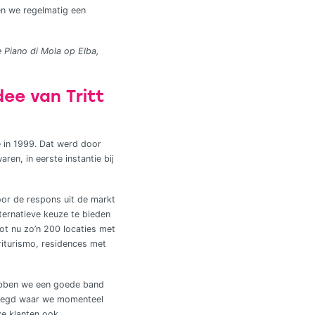
en we regelmatig een
 Piano di Mola op Elba,
dee van Tritt
e in 1999. Dat werd door
ren, in eerste instantie bij
oor de respons uit de markt
ernatieve keuze te bieden
ot nu zo’n 200 locaties met
iturismo, residences met
ebben we een goede band
voegd waar we momenteel
ze klanten ook