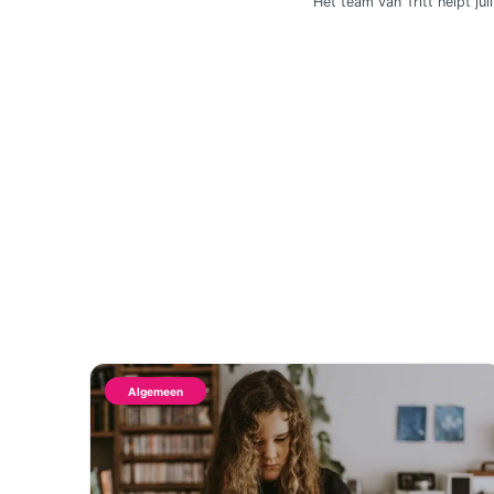
Het team van Tritt helpt jul
Algemeen