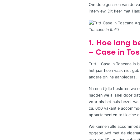
Om de eigenaren van de vak
interview. Dit keer met Ha
Toscane in Italië
1. Hoe lang b
– Case in T
Tritt – Case in Toscana is
het jaar heen vaak niet geb
andere online aanbieders.
Na een tijdje besloten we 
hadden we al snel door da
voor als het huis bezet wa
ca. 600 vakantie accommoda
appartementen tot kleine c
We kennen alle accommodat
opgebouwd met de eigenare
op ruim 50 locaties vakant