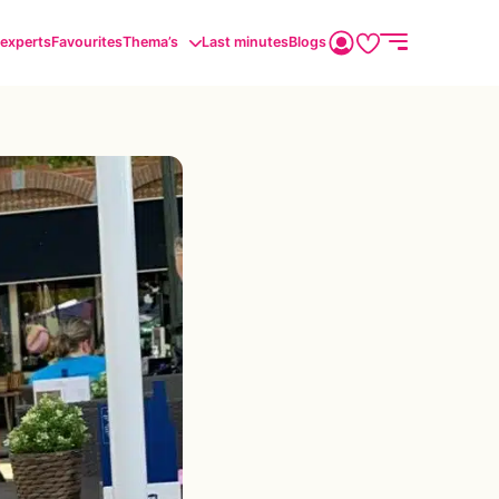
sexperts
Favourites
Thema’s
Last minutes
Blogs