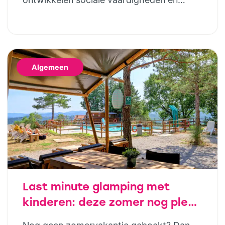
bouwen steeds meer zelfstandigheid op.
Geld hoort daar uiteindelijk ook bij. Door
al op jonge leeftijd aandacht te besteden
aan financiële opvoeding, help je kinderen
Algemeen
om later bewuste keuzes te maken. Dat
hoeft helemaal niet ingewikkeld te zijn;
juist […]
Last minute glamping met
kinderen: deze zomer nog plek
in luxe safaritenten van