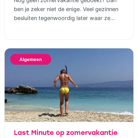
Nog geen zomervakantie geboekt? Dan
Vodatent en Tendi
ben je zeker niet de enige. Veel gezinnen
besluiten tegenwoordig later waar ze
naartoe gaan. Gelukkig betekent dat niet
dat je genoegen hoeft te nemen met de
laatste restjes of een vakantie die eigenlijk
niet helemaal bij jullie past. Wie houdt van
Algemeen
het buitenleven, maar niet wil slepen met
tentstokken, […]
Last Minute op zomervakantie