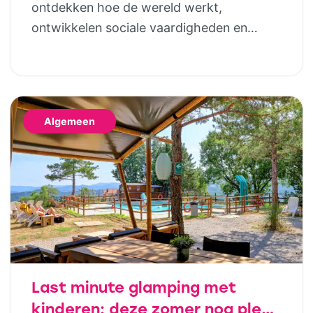
ontdekken hoe de wereld werkt,
ontwikkelen sociale vaardigheden en
bouwen steeds meer zelfstandigheid op.
Geld hoort daar uiteindelijk ook bij. Door
al op jonge leeftijd aandacht te besteden
aan financiële opvoeding, help je kinderen
Algemeen
om later bewuste keuzes te maken. Dat
hoeft helemaal niet ingewikkeld te zijn;
juist […]
Last minute glamping met
kinderen: deze zomer nog plek