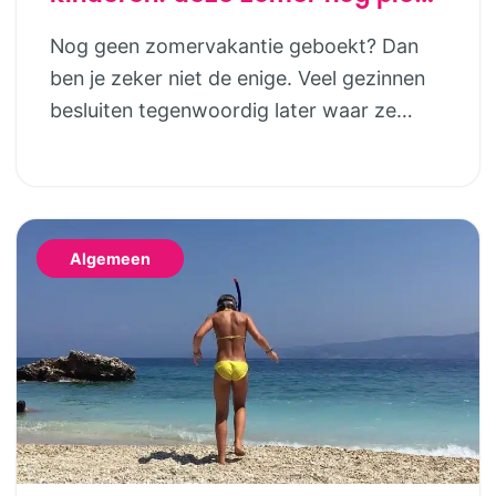
in luxe safaritenten van
Nog geen zomervakantie geboekt? Dan
Vodatent en Tendi
ben je zeker niet de enige. Veel gezinnen
besluiten tegenwoordig later waar ze
naartoe gaan. Gelukkig betekent dat niet
dat je genoegen hoeft te nemen met de
laatste restjes of een vakantie die eigenlijk
niet helemaal bij jullie past. Wie houdt van
Algemeen
het buitenleven, maar niet wil slepen met
tentstokken, […]