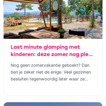
hoeft helemaal niet ingewikkeld te zijn;
juist […]
Last minute glamping met
kinderen: deze zomer nog plek
in luxe safaritenten van
Nog geen zomervakantie geboekt? Dan
Vodatent en Tendi
ben je zeker niet de enige. Veel gezinnen
besluiten tegenwoordig later waar ze
naartoe gaan. Gelukkig betekent dat niet
dat je genoegen hoeft te nemen met de
laatste restjes of een vakantie die eigenlijk