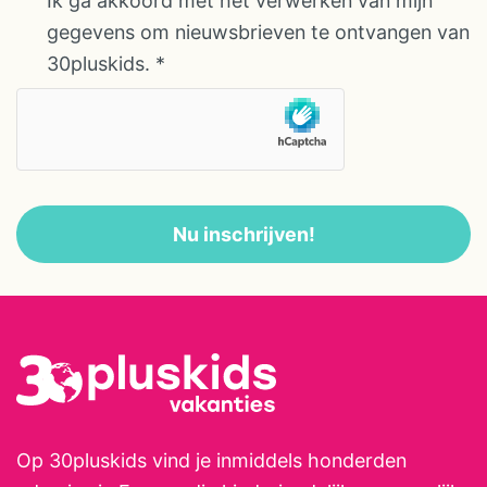
* E-mailadres
Ik ga akkoord met het verwerken van mijn
AVG/GDPR
gegevens om nieuwsbrieven te ontvangen van
30pluskids.
*
Nu inschrijven!
Op 30pluskids vind je inmiddels honderden