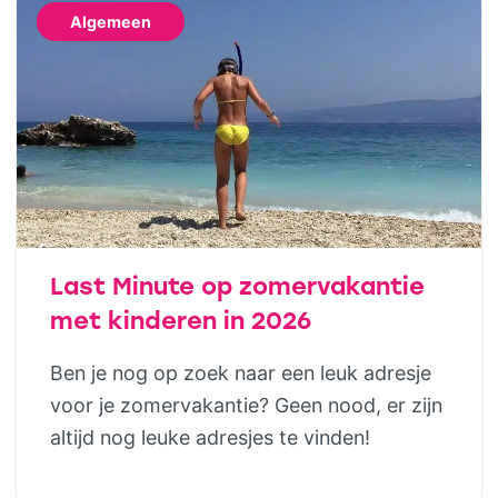
niet helemaal bij jullie past. Wie houdt van
Algemeen
het buitenleven, maar niet wil slepen met
tentstokken, […]
Last Minute op zomervakantie
met kinderen in 2026
Ben je nog op zoek naar een leuk adresje
voor je zomervakantie? Geen nood, er zijn
altijd nog leuke adresjes te vinden!