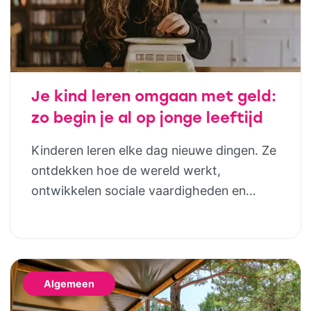
Je kind leren omgaan met geld:
zo begin je al op jonge leeftijd
Kinderen leren elke dag nieuwe dingen. Ze
ontdekken hoe de wereld werkt,
ontwikkelen sociale vaardigheden en
bouwen steeds meer zelfstandigheid op.
Geld hoort daar uiteindelijk ook bij. Door
al op jonge leeftijd aandacht te besteden
aan financiële opvoeding, help je kinderen
Algemeen
om later bewuste keuzes te maken. Dat