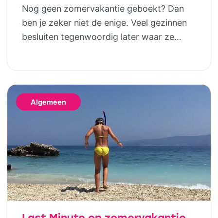
in luxe safaritenten van
Nog geen zomervakantie geboekt? Dan
Vodatent en Tendi
ben je zeker niet de enige. Veel gezinnen
besluiten tegenwoordig later waar ze
naartoe gaan. Gelukkig betekent dat niet
dat je genoegen hoeft te nemen met de
laatste restjes of een vakantie die eigenlijk
niet helemaal bij jullie past. Wie houdt van
Algemeen
het buitenleven, maar niet wil slepen met
tentstokken, […]
Last Minute op zomervakantie