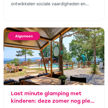
ontwikkelen sociale vaardigheden en
bouwen steeds meer zelfstandigheid op.
Geld hoort daar uiteindelijk ook bij. Door
al op jonge leeftijd aandacht te besteden
aan financiële opvoeding, help je kinderen
Algemeen
om later bewuste keuzes te maken. Dat
hoeft helemaal niet ingewikkeld te zijn;
juist […]
Last minute glamping met
kinderen: deze zomer nog plek