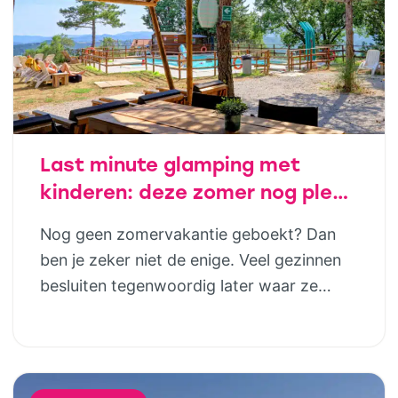
juist […]
Last minute glamping met
kinderen: deze zomer nog plek
in luxe safaritenten van
Nog geen zomervakantie geboekt? Dan
Vodatent en Tendi
ben je zeker niet de enige. Veel gezinnen
besluiten tegenwoordig later waar ze
naartoe gaan. Gelukkig betekent dat niet
dat je genoegen hoeft te nemen met de
laatste restjes of een vakantie die eigenlijk
niet helemaal bij jullie past. Wie houdt van