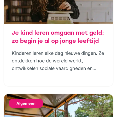
Je kind leren omgaan met geld:
zo begin je al op jonge leeftijd
Kinderen leren elke dag nieuwe dingen. Ze
ontdekken hoe de wereld werkt,
ontwikkelen sociale vaardigheden en
bouwen steeds meer zelfstandigheid op.
Geld hoort daar uiteindelijk ook bij. Door
al op jonge leeftijd aandacht te besteden
aan financiële opvoeding, help je kinderen
Algemeen
om later bewuste keuzes te maken. Dat
hoeft helemaal niet ingewikkeld te zijn;