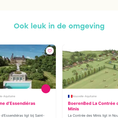
Ook leuk in de omgeving
le-Aquitaine
Nouvelle-Aquitaine
ne d’Essendiéras
BoerenBed La Contrée 
Minis
d’Essendiéras ligt bij Saint-
La Contrée des Minis ligt in Nou