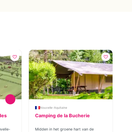
Last
Nouvelle-Aquitaine
des
Camping de la Bucherie
Le
velle-
Midden in het groene hart van de
Ben