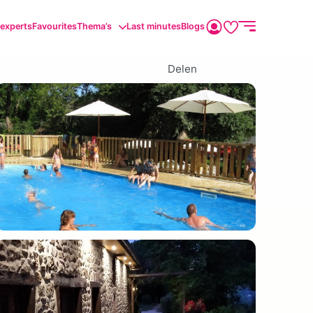
sexperts
Favourites
Thema’s
Last minutes
Blogs
Delen