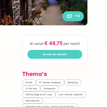
+12
€ 48,75
Al vanaf
per nacht
Ga naar de website
Thema's
Actief
FF zonder kinderen
Glamping
In het bos
Kamperen
Kleinschalig en/of Luxe
Last minute vakantie
Meivakantie
Vakantie met je baby, peuter en/of kleuter