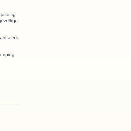
gezellig
gezellige
ganiseerd
camping