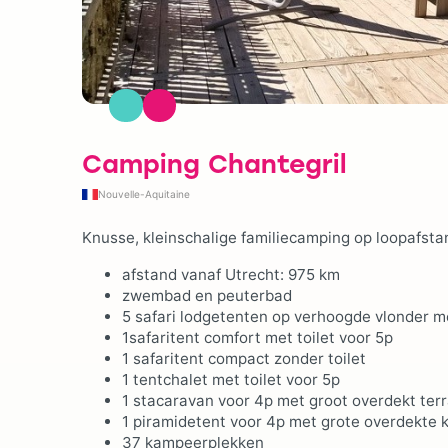
Camping Chantegril
Nouvelle-Aquitaine
Knusse, kleinschalige familiecamping op loopafstan
afstand vanaf Utrecht: 975 km
zwembad en peuterbad
5 safari lodgetenten op verhoogde vlonder me
1safaritent comfort met toilet voor 5p
1 safaritent compact zonder toilet
1 tentchalet met toilet voor 5p
1 stacaravan voor 4p met groot overdekt ter
1 piramidetent voor 4p met grote overdekte 
37 kampeerplekken