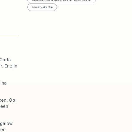
Zomervakantie
 Carla
. Er zijn
0 ha
ken. Op
 een
ngalow
een