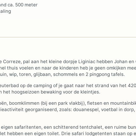
tand ca. 500 meter
taling
 Correze, pal aan het kleine dorpje Liginiac hebben Johan en
snel thuis voelen en naar de kinderen heb je geen omkijken meer
uin, wip, toren, glijbaan, schommels en 2 pingpong tafels.
terbad op de camping of je gaat naar het strand van het 42
n het hoogseizoen bewaking voor de kleintjes.
ën, boomklimmen (bij een park vlakbij), fietsen en mountainbi
eactiviteit georganiseerd, zoals: douanespel, voetbal in dorp,
 eigen safaritenten, een schitterend tentchalet, een ruime bu
let hebben een eigen toilet. Drie safari lodgetenten staan op 