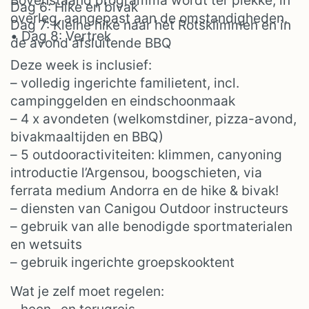
Bovenstaand programma wordt ter plekke, in
Dag 6: Hike en bivak
overleg, aangepast aan de omstandigheden.
Dag 7: Kleine hike naar het Rotsklimmen en in
• Dag 8: Vertrek
de avond afsluitende BBQ
Deze week is inclusief:
– volledig ingerichte familietent, incl.
campinggelden en eindschoonmaak
– 4 x avondeten (welkomstdiner, pizza-avond,
bivakmaaltijden en BBQ)
– 5 outdooractiviteiten: klimmen, canyoning
introductie l’Argensou, boogschieten, via
ferrata medium Andorra en de hike & bivak!
– diensten van Canigou Outdoor instructeurs
– gebruik van alle benodigde sportmaterialen
en wetsuits
– gebruik ingerichte groepskooktent
Wat je zelf moet regelen: