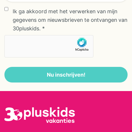
meehelpen met kleine dagelijkse
Ik ga akkoord met het verwerken van mijn
taken, zoals het voeren van
gegevens om nieuwsbrieven te ontvangen van
dieren, kijken bij de stallen of
30pluskids.
*
simpelweg spelen in de
buitenruimte. Er is ruimte om
hutten te bouwen, te rennen of
stille plekjes te zoeken voor een
middag picknick. Het
Nu inschrijven!
dichtstbijzijnde dorp met bakker
en winkels ligt op ongeveer 10
minuten rijden. De stad Rodez,
met zijn historische centrum,
musea en gezelligheid, bereik je
in circa 35 minuten. De omgeving
is heuvelachtig en zacht