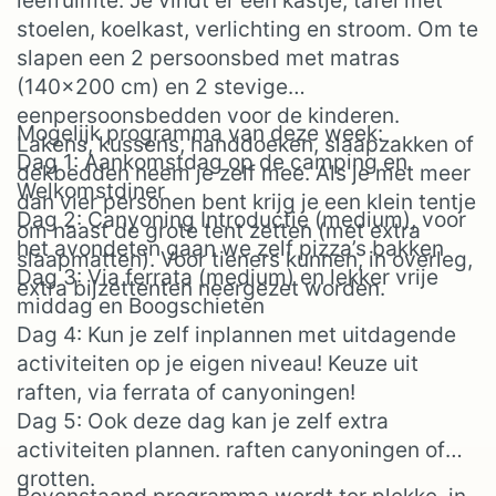
leefruimte. Je vindt er een kastje, tafel met
stoelen, koelkast, verlichting en stroom. Om te
slapen een 2 persoonsbed met matras
(140×200 cm) en 2 stevige
eenpersoonsbedden voor de kinderen.
Mogelijk programma van deze week:
Lakens, kussens, handdoeken, slaapzakken of
Dag 1: Aankomstdag op de camping en
dekbedden neem je zelf mee. Als je met meer
Welkomstdiner
dan vier personen bent krijg je een klein tentje
Dag 2: Canyoning Introductie (medium), voor
om naast de grote tent zetten (met extra
het avondeten gaan we zelf pizza’s bakken
slaapmatten). Voor tieners kunnen, in overleg,
Dag 3: Via ferrata (medium) en lekker vrije
extra bijzettenten neergezet worden.
middag en Boogschieten
Dag 4: Kun je zelf inplannen met uitdagende
activiteiten op je eigen niveau! Keuze uit
raften, via ferrata of canyoningen!
Dag 5: Ook deze dag kan je zelf extra
activiteiten plannen. raften canyoningen of
grotten.