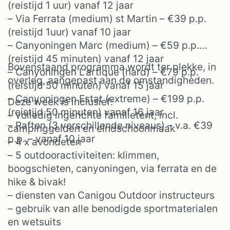
(reistijd 1 uur) vanaf 12 jaar
– Via Ferrata (medium) st Martin – €39 p.p.
(reistijd 1uur) vanaf 10 jaar
– Canyoningen Marc (medium) – €59 p.p.
(reistijd 45 minuten) vanaf 12 jaar
Bovenstaand programma wordt ter plekke, in
– Canyoningen L’artique (hard) – €79 p.p.
overleg, aangepast aan de omstandigheden.
(reistijd 50 minuten) vanaf 15 jaar
– Canyoningen Estat (extreme) – €199 p.p.
Deze week is inclusief:
(reistijd 50 minuten) vanaf 16 jaar
– volledig ingerichte familietent, incl.
– Raften (3 verschillende niveaus) – v.a. €39
campinggelden en eindschoonmaak
p.p. – vanaf 10 jaar
– 4 x avondeten
– 5 outdooractiviteiten: klimmen,
boogschieten, canyoningen, via ferrata en de
hike & bivak!
– diensten van Canigou Outdoor instructeurs
– gebruik van alle benodigde sportmaterialen
en wetsuits