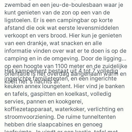
zwembad en een jeu-de-boulesbaan waar je
kunt genieten van de zon op een van de
ligstoelen. Er is een campingbar op korte
afstand die ook wat eerste levensmiddelen
verkoopt en vers brood. Hier kun je genieten
van een drankje, wat snacken en alle
informatie vinden over wat er te doen is op de
camping en in de omgeving. Door de ligging
op een hoogte van 1100 meter en de zuidelijke
Het kampement bestaat uit 4 tot 7 volledig
oriëntatie is het overdag aangenaam warm en
ingerichte familietenten, en een ingerichte
koelt het ’s nachts af.
keuken annex loungetent. Hier vind je banken
en tafels, gaspitten en koelkast, volledig
servies, pannen en kookgerei,
koffiezetapparaat, waterkoker, verlichting en
stroomvoorziening. De ruime tunneltenten
hebben drie slaapcabines en genoeg