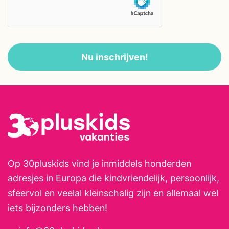
vers brood bij de bakker én
verzorgen vers geperste
sinaasappelsap. Op veler
Nu inschrijven!
verzoek, is de hele zomer hun
professionele masseuse Hélène
er weer. Je bent tenslotte met
vakantie! Op Domaine Le Bost
kunnen kinderen lekker vrij
spelen en kun je genieten van het
heerlijke Franse leven. Menno en
Henriette staan klaar om je te
Op 30pluskids vind je inmiddels honderden
verwelkomen en te verwennen
adresjes in Europa die kindvriendelijk, persoonlijk,
en zullen er alles aan doen om
sfeervol en veelal kleinschalig zijn en allemaal wel
jullie een onvergetelijke vakantie
iets bijzonders hebben!
te bezorgen!