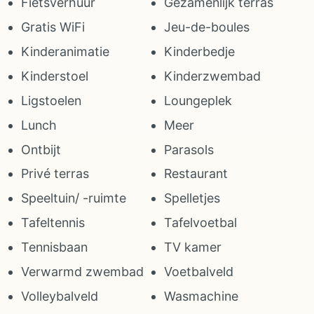
Fietsverhuur
Gezamenlijk terras
Gratis WiFi
Jeu-de-boules
Kinderanimatie
Kinderbedje
Kinderstoel
Kinderzwembad
Ligstoelen
Loungeplek
Lunch
Meer
Ontbijt
Parasols
Privé terras
Restaurant
Speeltuin/ -ruimte
Spelletjes
Tafeltennis
Tafelvoetbal
Tennisbaan
TV kamer
Verwarmd zwembad
Voetbalveld
Volleybalveld
Wasmachine