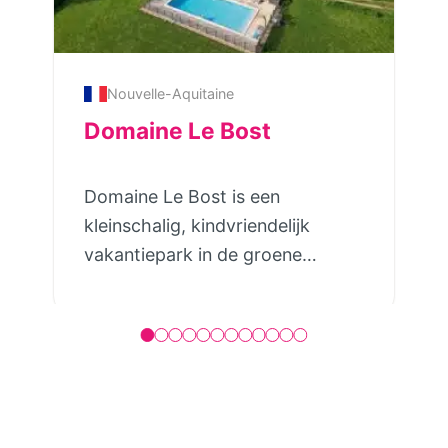
Nouvelle-Aquitaine
Domaine Le Bost
Domaine Le Bost is een
kleinschalig, kindvriendelijk
vakantiepark in de groene
Dordogne. Op het ruim
opgezette domein van 4 hectare
verhuren zij 7 luxe gîtes en 4
ruime safarilodgetenten met
privé badkamer direct naast je
tent. Alle gîtes hebben een eigen