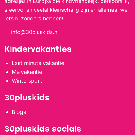
adresjes in Europa die kindvriendelijk, persoonlijk,
en zullen er alles aan doen om
sfeervol en veelal kleinschalig zijn en allemaal wel
jullie een onvergetelijke vakantie
iets bijzonders hebben!
te bezorgen!
info@30pluskids.nl
Kindervakanties
Last minute vakantie
Meivakantie
Wintersport
30pluskids
Blogs
30pluskids socials