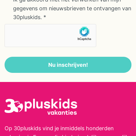
en DVD’s voor groot en klein. De
gegevens om nieuwsbrieven te ontvangen van
eigenaren, Menno en Henriette,
30pluskids.
*
verzorgen 5 x per week table
d’hôtes, ze halen iedere ochtend
vers brood bij de bakker én
verzorgen vers geperste
sinaasappelsap. Op veler
Nu inschrijven!
verzoek, is de hele zomer hun
professionele masseuse Hélène
er weer. Je bent tenslotte met
vakantie! Op Domaine Le Bost
kunnen kinderen lekker vrij
spelen en kun je genieten van het
heerlijke Franse leven. Menno en
Henriette staan klaar om je te
Op 30pluskids vind je inmiddels honderden
verwelkomen en te verwennen